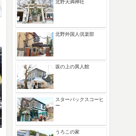
北野天満神社
北野外国人倶楽部
坂の上の異人館
スターバックスコーヒ
ー
うろこの家