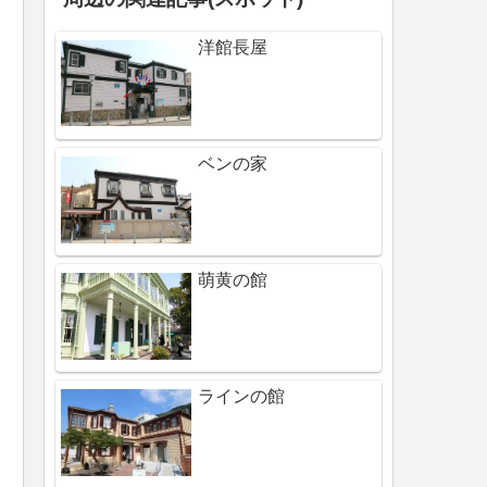
洋館長屋
ベンの家
萌黄の館
ラインの館