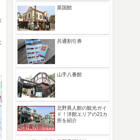
英国館
な
共通割引券
に
山手八番館
北野異人館の観光ガイ
ド！洋館エリアの21カ
所を紹介