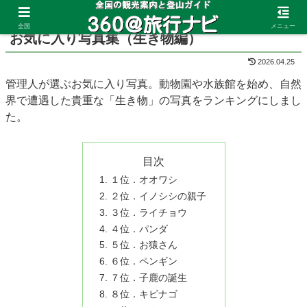
ホーム
お気に入り写真
全国
メニュー
お気に入り写真集（生き物編）
2026.04.25
管理人が選ぶお気に入り写真。動物園や水族館を始め、自然
界で遭遇した貴重な「生き物」の写真をランキングにしまし
た。
目次
１位．オオワシ
２位．イノシシの親子
３位．ライチョウ
４位．パンダ
５位．お猿さん
６位．ペンギン
７位．子鹿の誕生
８位．キビナゴ