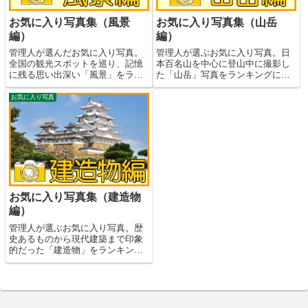
お気に入り写真集（風景
お気に入り写真集（山岳
編）
編）
管理人が選んだお気に入り写真。
管理人が選ぶお気に入り写真。日
全国の観光スポットを巡り、記憶
本百名山を中心に登山中に撮影し
に残る思い出深い「風景」をラン
た「山岳」写真をランキングにし
キングにしました。
ました。
お気に入り写真
お気に入り写真集（建造物
編）
管理人が選ぶお気に入り写真。歴
史あるものから現代建築まで印象
的だった「建造物」をランキング
にしました。