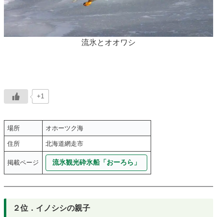
流氷とオオワシ
+1
場所
オホーツク海
住所
北海道網走市
流氷観光砕氷船「おーろら」
掲載ページ
２位．イノシシの親子