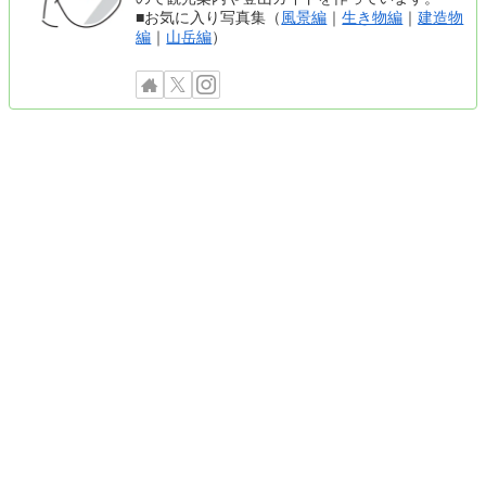
■お気に入り写真集（
風景編
｜
生き物編
｜
建造物
編
｜
山岳編
）