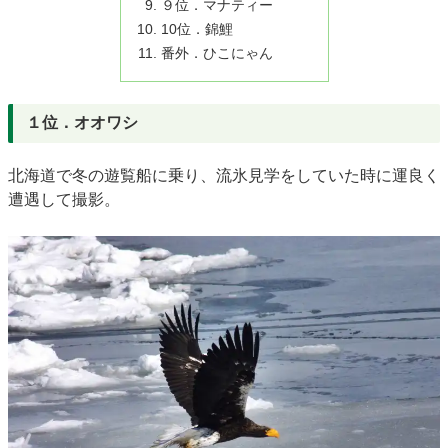
９位．マナティー
10位．錦鯉
番外．ひこにゃん
１位．オオワシ
北海道で冬の遊覧船に乗り、流氷見学をしていた時に運良く
遭遇して撮影。