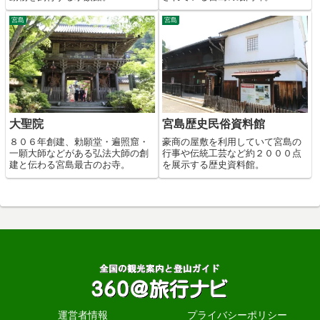
宮島
宮島
大聖院
宮島歴史民俗資料館
８０６年創建、勅願堂・遍照窟・
豪商の屋敷を利用していて宮島の
一願大師などがある弘法大師の創
行事や伝統工芸など約２０００点
建と伝わる宮島最古のお寺。
を展示する歴史資料館。
運営者情報
プライバシーポリシー