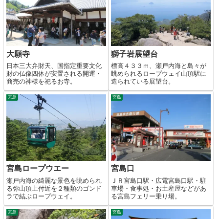
大願寺
獅子岩展望台
日本三大弁財天、国指定重要文化
標高４３３ｍ、瀬戸内海と島々が
財の仏像四体が安置される開運・
眺められるロープウェイ山頂駅に
商売の神様を祀るお寺。
造られている展望台。
宮島
宮島
宮島ロープウエー
宮島口
瀬戸内海の綺麗な景色を眺められ
ＪＲ宮島口駅・広電宮島口駅・駐
る弥山頂上付近を２種類のゴンド
車場・食事処・お土産屋などがあ
ラで結ぶロープウェイ。
る宮島フェリー乗り場。
宮島
宮島