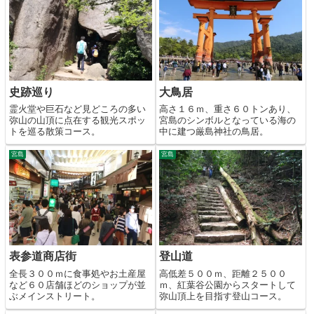
史跡巡り
大鳥居
霊火堂や巨石など見どころの多い
高さ１６ｍ、重さ６０トンあり、
弥山の山頂に点在する観光スポッ
宮島のシンボルとなっている海の
トを巡る散策コース。
中に建つ厳島神社の鳥居。
宮島
宮島
表参道商店街
登山道
全長３００ｍに食事処やお土産屋
高低差５００ｍ、距離２５００
など６０店舗ほどのショップが並
ｍ、紅葉谷公園からスタートして
ぶメインストリート。
弥山頂上を目指す登山コース。