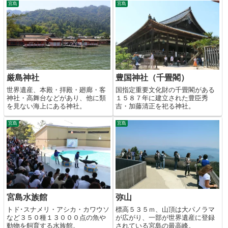
宮島
宮島
厳島神社
豊国神社（千畳閣）
世界遺産、本殿・拝殿・廻廊・客
国指定重要文化財の千畳閣がある
神社・高舞台などがあり、他に類
１５８７年に建立された豊臣秀
を見ない海上にある神社。
吉・加藤清正を祀る神社。
宮島
宮島
宮島水族館
弥山
トド･スナメリ・アシカ・カワウソ
標高５３５ｍ、山頂は大パノラマ
など３５０種１３０００点の魚や
が広がり、一部が世界遺産に登録
動物を飼育する水族館。
されている宮島の最高峰。