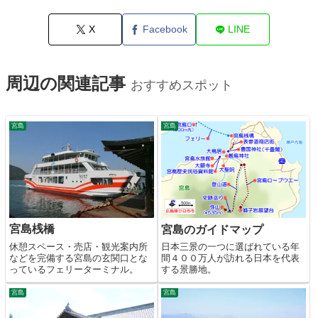
X
Facebook
LINE
周辺の関連記事
おすすめスポット
宮島
宮島
宮島桟橋
宮島のガイドマップ
休憩スペース・売店・観光案内所
日本三景の一つに選ばれている年
などを完備する宮島の玄関口とな
間４００万人が訪れる日本を代表
っているフェリーターミナル。
する景勝地。
宮島
宮島