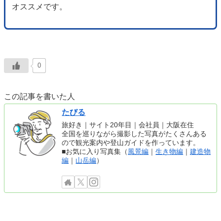
オススメです。
0
この記事を書いた人
たびる
旅好き｜サイト20年目｜会社員｜大阪在住
全国を巡りながら撮影した写真がたくさんある
ので観光案内や登山ガイドを作っています。
■お気に入り写真集（
風景編
｜
生き物編
｜
建造物
編
｜
山岳編
）