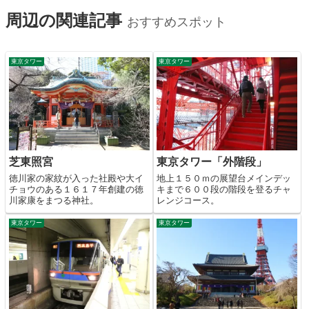
周辺の関連記事
おすすめスポット
東京タワー
東京タワー
芝東照宮
東京タワー「外階段」
徳川家の家紋が入った社殿や大イ
地上１５０ｍの展望台メインデッ
チョウのある１６１７年創建の徳
キまで６００段の階段を登るチャ
川家康をまつる神社。
レンジコース。
東京タワー
東京タワー