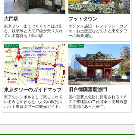
大門駅
フットタウン
東京タワーまでは８００ｍほどあ
エンタメ施設・レストラン・カフ
る。浅草線と大江戸線が乗り入れ
ェ・お土産屋などの入る東京タワ
ている都営地下鉄の駅。
ーの商業施設。
東京タワー
東京タワー
旧台徳院霊廟惣門
東京タワーのガイドマップ
国の重要文化財に指定される１６
東京のシンボルとして親しまれて
３２年建設の二代将軍・徳川秀忠
いる今も変わらない人気の観光ス
の霊廟にあった表門。
ポット東京タワーの観光ガイドマ
ップコメント高さ３３３ｍの東京
タワーは、１９５８年の完成当
時、世界一の高さを誇っていまし
た。上下２カ所に展望台があり、
３６０度で景色が眺められ、今も