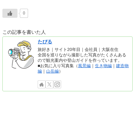
0
この記事を書いた人
たびる
旅好き｜サイト20年目｜会社員｜大阪在住
全国を巡りながら撮影した写真がたくさんある
ので観光案内や登山ガイドを作っています。
■お気に入り写真集（
風景編
｜
生き物編
｜
建造物
編
｜
山岳編
）