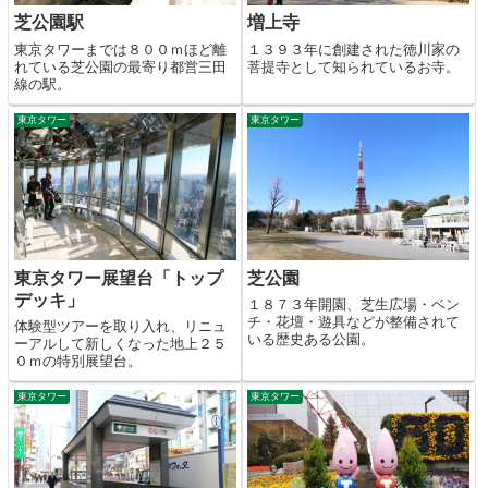
芝公園駅
増上寺
東京タワーまでは８００ｍほど離
１３９３年に創建された徳川家の
れている芝公園の最寄り都営三田
菩提寺として知られているお寺。
線の駅。
東京タワー
東京タワー
東京タワー展望台「トップ
芝公園
デッキ」
１８７３年開園、芝生広場・ベン
チ・花壇・遊具などが整備されて
体験型ツアーを取り入れ、リニュ
いる歴史ある公園。
ーアルして新しくなった地上２５
０ｍの特別展望台。
東京タワー
東京タワー