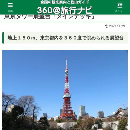
ホーム
東京都
東京タワー
全国
メニュー
東京タワー展望台「メインデッキ」
2023.11.29
地上１５０ｍ、東京都内を３６０度で眺められる展望台