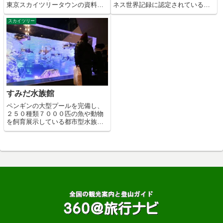
東京スカイツリータウンの資料
ネス世界記録に認定されている電
館。
波塔。
スカイツリー
すみだ水族館
ペンギンの大型プールを完備し、
２５０種類７０００匹の魚や動物
を飼育展示している都市型水族
館。