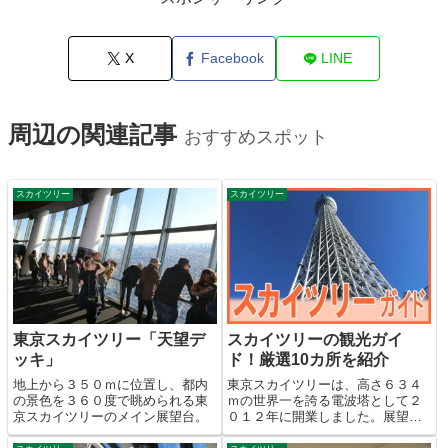
X
Facebook
LINE
周辺の関連記事
おすすめスポット
スカイツリー
スカイツリー
東京スカイツリー「天望デ
スカイツリーの観光ガイ
ッキ」
ド！厳選10カ所を紹介
地上から３５０ｍに位置し、都内
東京スカイツリーは、高さ６３４
の景色を３６０度で眺められる東
ｍの世界一を誇る電波塔として２
京スカイツリーのメイン展望台。
０１２年に開業しました。展望タ
ワーを中心にエンタメ施設や様々