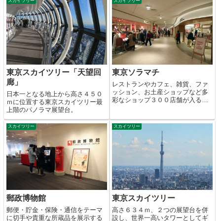
なショップが集まり、東京の人気
スカイツリー
スカイツリー
観光スポットになっています。
東京スカイツリー「天望回
東京ソラマチ
廊」
レストランやカフェ、雑貨、ファ
ッション、お土産ショップなど多
日本一となる地上から高さ４５０
彩なショップ３００店舗が入る商
ｍに位置する東京スカイツリー最
業施設。
上階のパノラマ展望台。
スカイツリー
スカイツリー
郵政博物館
東京スカイツリー
郵便・貯金・保険・通信をテーマ
高さ６３４ｍ、２つの展望台を併
に切手や貴重な所蔵品を展示する
設し、世界一高いタワーとしてギ