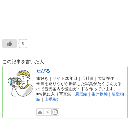
0
この記事を書いた人
たびる
旅好き｜サイト20年目｜会社員｜大阪在住
全国を巡りながら撮影した写真がたくさんある
ので観光案内や登山ガイドを作っています。
■お気に入り写真集（
風景編
｜
生き物編
｜
建造物
編
｜
山岳編
）