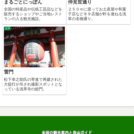
まるごとにっぽん
仲見世通り
全国の特産品や伝統工芸品などを
２５０ｍに渡ってお土産屋や和菓
販売するショップやご当地レスト
子店など８９店舗が軒を連ねる浅
ランの入る観光施設。
草の名物通り。
浅草
雷門
松下幸之助氏の寄進で再建された
大提灯が吊され撮影スポットとな
っている浅草寺の総門。