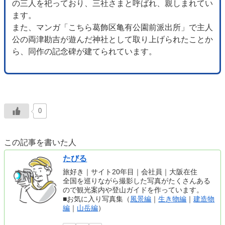
の三人を祀っており、三社さまと呼ばれ、親しまれてい
ます。
また、マンガ「こちら葛飾区亀有公園前派出所」で主人
公の両津勘吉が遊んだ神社として取り上げられたことか
ら、同作の記念碑が建てられています。
0
この記事を書いた人
たびる
旅好き｜サイト20年目｜会社員｜大阪在住
全国を巡りながら撮影した写真がたくさんある
ので観光案内や登山ガイドを作っています。
■お気に入り写真集（
風景編
｜
生き物編
｜
建造物
編
｜
山岳編
）