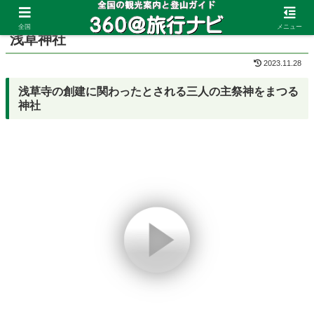
ホーム
東京都
浅草
全国
メニュー
浅草神社
2023.11.28
浅草寺の創建に関わったとされる三人の主祭神をまつる
神社