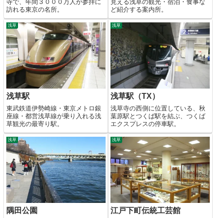
寺で、年間３０００万人が参拝に
見える浅草の観光・宿泊・食事な
訪れる東京の名所。
ど紹介する案内所。
浅草
浅草
浅草駅
浅草駅（TX）
東武鉄道伊勢崎線・東京メトロ銀
浅草寺の西側に位置している、秋
座線・都営浅草線が乗り入れる浅
葉原駅とつくば駅を結ぶ、つくば
草観光の最寄り駅。
エクスプレスの停車駅。
浅草
浅草
隅田公園
江戸下町伝統工芸館