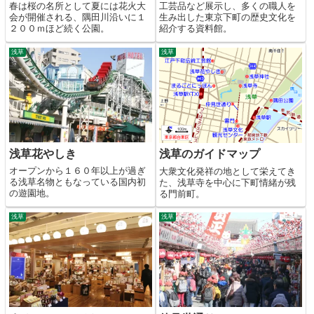
春は桜の名所として夏には花火大
工芸品など展示し、多くの職人を
会が開催される、隅田川沿いに１
生み出した東京下町の歴史文化を
２００ｍほど続く公園。
紹介する資料館。
浅草
浅草
浅草花やしき
浅草のガイドマップ
オープンから１６０年以上が過ぎ
大衆文化発祥の地として栄えてき
る浅草名物ともなっている国内初
た、浅草寺を中心に下町情緒が残
の遊園地。
る門前町。
浅草
浅草