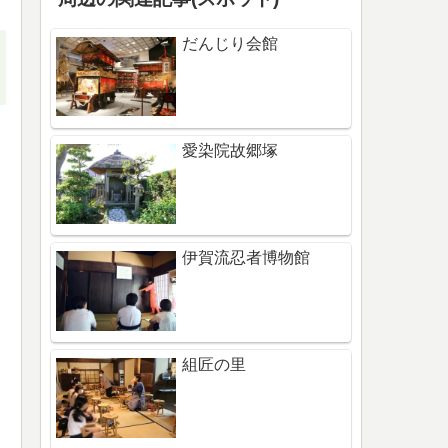
だんじり会館
愛染院故郷塚
伊賀流忍者博物館
組匠の里