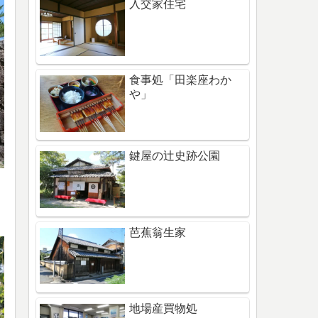
入交家住宅
食事処「田楽座わか
や」
鍵屋の辻史跡公園
芭蕉翁生家
地場産買物処