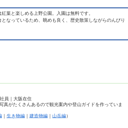
は紅葉と楽しめる上野公園。入園は無料です。
台となっているため、眺めも良く、歴史散策しながらのんびり
会社員｜大阪在住
写真がたくさんあるので観光案内や登山ガイドを作っていま
編
｜
生き物編
｜
建造物編
｜
山岳編
）