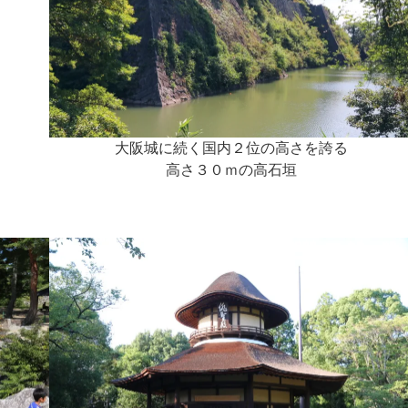
大阪城に続く国内２位の高さを誇る
高さ３０ｍの高石垣