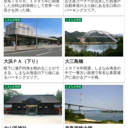
全長７９０ｍ、１９９１年に開通
お土産コーナーが充実した西瀬戸
した当時は斜張橋として世界一の
自動車道の上り線にある生口島の
長さを誇った橋。
パーキングエリア。
しまなみ海道
しまなみ海道
大浜ＰＡ（下り）
大三島橋
眼下に瀬戸内海を眺めることがで
１９７９年開通、しまなみ海道の
きる、しまなみ海道の下り線にあ
中で一番古い急潮で有名な鼻栗瀬
るパーキングエリア。
戸に架かるアーチ橋。
しまなみ海道
しまなみ海道