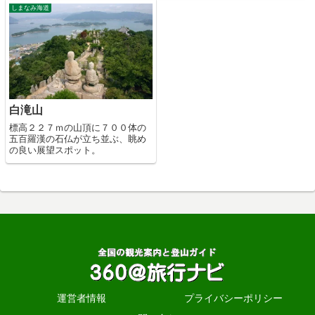
しまなみ海道
白滝山
標高２２７ｍの山頂に７００体の
五百羅漢の石仏が立ち並ぶ、眺め
の良い展望スポット。
運営者情報
プライバシーポリシー