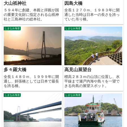
大山祇神社
因島大橋
５９４年に創建、本殿と拝殿が国
全長１２７０ｍ、１９８３年に開
の重要文化財に指定される山祇神
通した当時は日本一の長さを誇っ
社と三島神社の総本社。
ていた吊り橋。
しまなみ海道
しまなみ海道
多々羅大橋
高見山展望台
全長１４８０ｍ、１９９９年に開
標高２８３ｍの山頂に位置し、水
通し、斜張橋としては日本で最長
平線まで瀬戸内海や島々を一望で
を誇る橋。
きる向島の展望スポット。
しまなみ海道
しまなみ海道