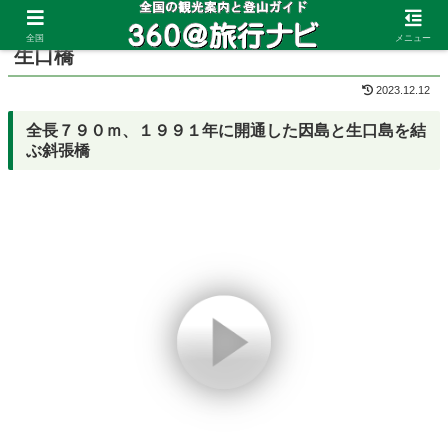
ホーム
広島県
しまなみ海道
全国
メニュー
生口橋
2023.12.12
全長７９０ｍ、１９９１年に開通した因島と生口島を結
ぶ斜張橋