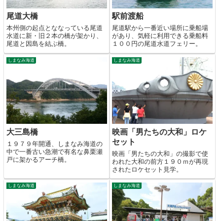
尾道大橋
駅前渡船
本州側の起点とななっている尾道
尾道駅から一番近い場所に乗船場
水道に新・旧２本の橋が架かり、
があり、気軽に利用できる乗船料
尾道と因島を結ぶ橋。
１００円の尾道水道フェリー。
しまなみ海道
しまなみ海道
大三島橋
映画「男たちの大和」ロケ
セット
１９７９年開通、しまなみ海道の
中で一番古い急潮で有名な鼻栗瀬
映画「男たちの大和」の撮影で使
戸に架かるアーチ橋。
われた大和の前方１９０ｍが再現
されたロケセット見学。
しまなみ海道
しまなみ海道