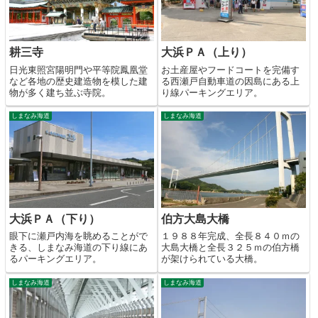
耕三寺
大浜ＰＡ（上り）
日光東照宮陽明門や平等院鳳凰堂
お土産屋やフードコートを完備す
など各地の歴史建造物を模した建
る西瀬戸自動車道の因島にある上
物が多く建ち並ぶ寺院。
り線パーキングエリア。
しまなみ海道
しまなみ海道
大浜ＰＡ（下り）
伯方大島大橋
眼下に瀬戸内海を眺めることがで
１９８８年完成、全長８４０ｍの
きる、しまなみ海道の下り線にあ
大島大橋と全長３２５ｍの伯方橋
るパーキングエリア。
が架けられている大橋。
しまなみ海道
しまなみ海道