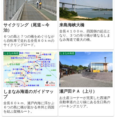
サイクリング（尾道～今
来島海峡大橋
治）
全長４１００ｍ、四国側の起点と
なり、３つの吊り橋が連なるしま
６つの島と７つの橋をめぐりなが
なみ海道で最大の橋。
ら自転車で走れる全長８０ｋｍの
サイクリングロード。
しまなみ海道
しまなみ海道
瀬戸田ＰＡ（上り）
しまなみ海道のガイドマッ
プ
お土産コーナーが充実した西瀬戸
自動車道の上り線にある生口島の
全長６０ｋｍ、瀬戸内海に浮かぶ
パーキングエリア。
６つの島に橋が架かる本州と四国
を結ぶ架橋ルート。