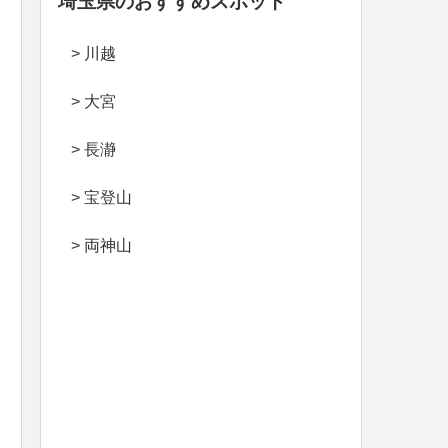
埼玉県のおすすめスポット
> 川越
> 大宮
> 長瀞
> 宝登山
> 両神山