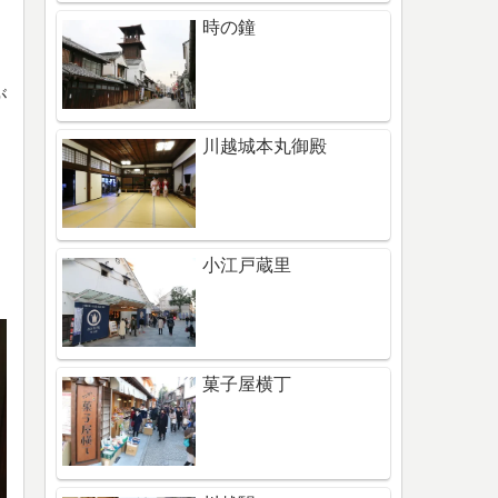
時の鐘
。
が
川越城本丸御殿
小江戸蔵里
菓子屋横丁