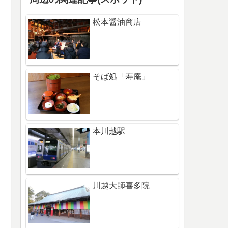
松本醤油商店
そば処「寿庵」
本川越駅
川越大師喜多院