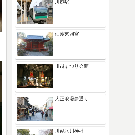
川越駅
仙波東照宮
川越まつり会館
大正浪漫夢通り
川越氷川神社