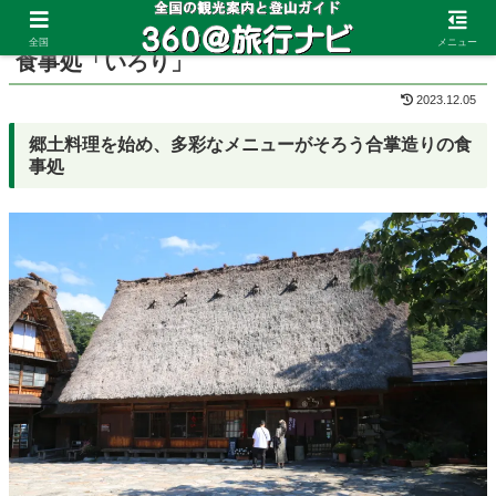
ホーム
岐阜県
白川郷
全国
メニュー
食事処「いろり」
2023.12.05
郷土料理を始め、多彩なメニューがそろう合掌造りの食
事処