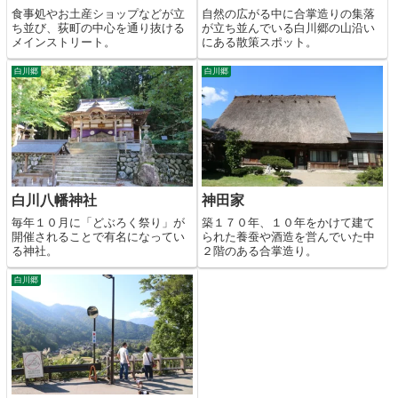
食事処やお土産ショップなどが立
自然の広がる中に合掌造りの集落
ち並び、荻町の中心を通り抜ける
が立ち並んでいる白川郷の山沿い
メインストリート。
にある散策スポット。
白川郷
白川郷
白川八幡神社
神田家
毎年１０月に「どぶろく祭り」が
築１７０年、１０年をかけて建て
開催されることで有名になってい
られた養蚕や酒造を営んでいた中
る神社。
２階のある合掌造り。
白川郷