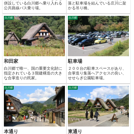
併設している白川郷へ乗り入れる
落と駐車場を結んでいる庄川に架
公共路線バス乗り場。
かる吊り橋。
白川郷
白川郷
和田家
駐車場
白川郷で唯一、国の重要文化財に
２００台の駐車スペースがあり、
指定されている３階建構造の大き
合掌造り集落へアクセスの良い、
な合掌造りの民家。
せせらぎ公園駐車場。
白川郷
白川郷
本通り
東通り