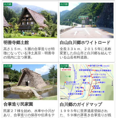
白川郷
白川郷
明善寺郷土館
白山白川郷ホワイトロード
高さ１５ｍ、５層の合掌造りが特
全長３３ｋｍ、２０１５年に名称
徴になっている浄土真宗・明善寺
変更した白山市と白川郷を結んで
の境内に立つ庫裏。
いる山岳有料道路。
白川郷
白川郷
合掌造り民家園
白川郷のガイドマップ
民家２７棟を始め、水車や小川が
１９９５年に世界遺産登録され
あり、合掌造りの保存や伝承をテ
た、５９棟の茅葺き合掌造りが残