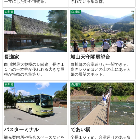
ーマにした野外博物館。
されている集落群。
白川郷
白川郷
長瀬家
城山天守閣展望台
白川村最大規模の５階建、長さ１
白川郷の合掌造りが一望できる、
１ｍの一本柱が使われる大きな屋
高さ５０ｍほどの山の上にある人
根が特徴の合掌造り。
気の展望スポット。
白川郷
白川郷
バスターミナル
であい橋
観光案内所や待合スペースなどを
全長１０７ｍ、合掌造りのある集