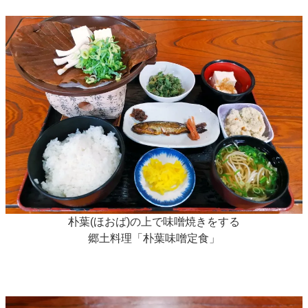
朴葉(ほおば)の上で味噌焼きをする
郷土料理「朴葉味噌定食」