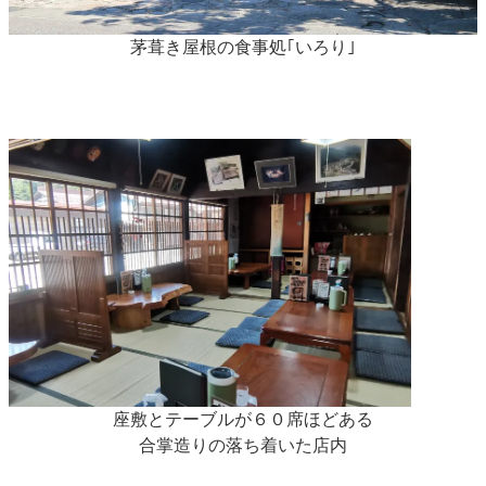
茅葺き屋根の食事処｢いろり｣
座敷とテーブルが６０席ほどある
合掌造りの落ち着いた店内