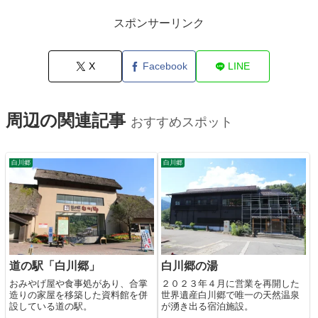
スポンサーリンク
X
Facebook
LINE
周辺の関連記事
おすすめスポット
白川郷
白川郷
道の駅「白川郷」
白川郷の湯
おみやげ屋や食事処があり、合掌
２０２３年４月に営業を再開した
造りの家屋を移築した資料館を併
世界遺産白川郷で唯一の天然温泉
設している道の駅。
が湧き出る宿泊施設。