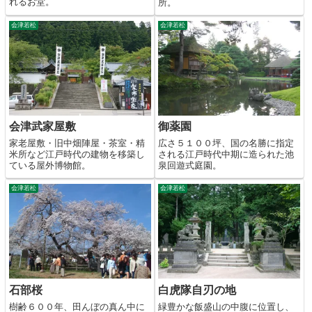
れるお堂。
所。
会津若松
会津若松
会津武家屋敷
御薬園
家老屋敷・旧中畑陣屋・茶室・精
広さ５１００坪、国の名勝に指定
米所など江戸時代の建物を移築し
される江戸時代中期に造られた池
ている屋外博物館。
泉回遊式庭園。
会津若松
会津若松
石部桜
白虎隊自刃の地
樹齢６００年、田んぼの真ん中に
緑豊かな飯盛山の中腹に位置し、