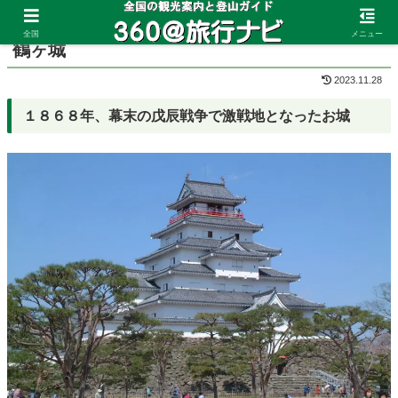
ホーム
福島県
会津若松
全国
メニュー
鶴ヶ城
2023.11.28
１８６８年、幕末の戊辰戦争で激戦地となったお城