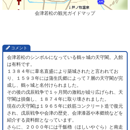
会津若松の観光ガイドマップ
コメント
会津若松のシンボルになっている鶴ヶ城の天守閣。入館
は有料です。
１３８４年に葦名直盛により築城されたと言われてお
り、１５９３年には蒲生氏郷によって７層の天守閣が完
成し、鶴ヶ城と名付けられました。
その後の戊辰戦争で１ヶ月間の激戦が繰り広げられ、天
守閣は損傷し、１８７４年に取り壊されました。
現在の天守閣は１９６５年に鉄筋コンクリート造で復元
され、戊辰戦争や会津の歴史、会津漆器や本郷焼などを
紹介する資料館となっています。
さらに、２０００年には干飯櫓（ほしいやぐら）と南走