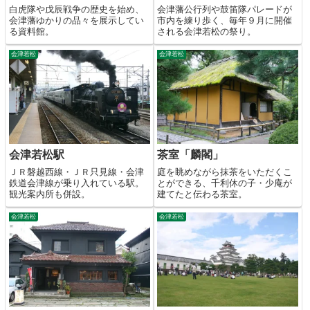
白虎隊や戊辰戦争の歴史を始め、
会津藩公行列や鼓笛隊パレードが
会津藩ゆかりの品々を展示してい
市内を練り歩く、毎年９月に開催
る資料館。
される会津若松の祭り。
会津若松
会津若松
会津若松駅
茶室「麟閣」
ＪＲ磐越西線・ＪＲ只見線・会津
庭を眺めながら抹茶をいただくこ
鉄道会津線が乗り入れている駅。
とができる、千利休の子・少庵が
観光案内所も併設。
建てたと伝わる茶室。
会津若松
会津若松