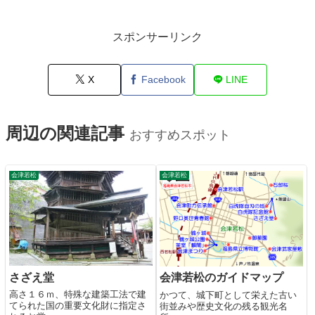
スポンサーリンク
X
Facebook
LINE
周辺の関連記事
おすすめスポット
会津若松
会津若松
さざえ堂
会津若松のガイドマップ
高さ１６ｍ、特殊な建築工法で建
かつて、城下町として栄えた古い
てられた国の重要文化財に指定さ
街並みや歴史文化の残る観光名