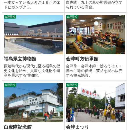
一本立っている大きさ１９ｍのエ
白虎隊十九士の墓や慰霊碑が立て
ドヒガンザクラ。
られている高台。
会津若松
会津若松
福島県立博物館
会津町方伝承館
原始時代から現代に至る福島の歴
会津塗・会津木綿・絵ろうそく・
史文化を始め、貴重な文化財や遺
赤べこ等の伝統工芸品を展示販売
産を展示する博物館。
する観光施設。
会津若松
会津若松
白虎隊記念館
会津まつり