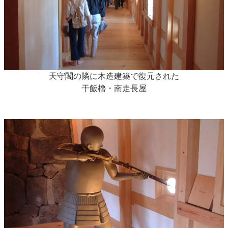
天守閣の隣に木造建築で復元された
干飯櫓・南走長屋