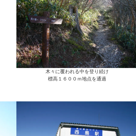
木々に覆われる中を登り続け
標高１６００ｍ地点を通過