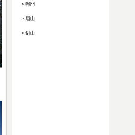
> 鳴門
> 眉山
> 剣山