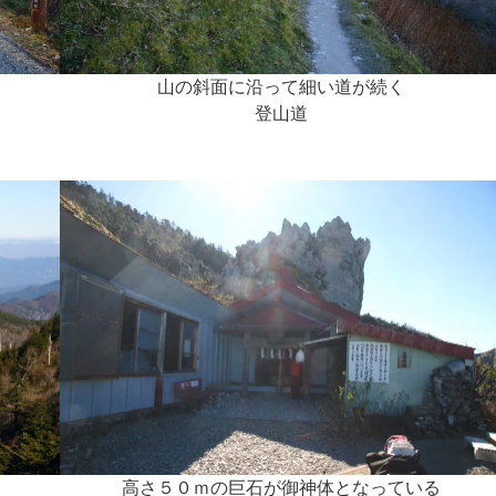
山の斜面に沿って細い道が続く
登山道
高さ５０ｍの巨石が御神体となっている