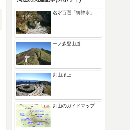
名水百選「御神水」
一ノ森登山道
剣山頂上
剣山のガイドマップ