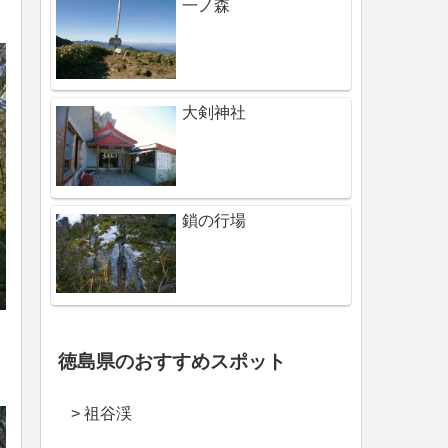
一ノ森
大剣神社
鎖の行場
徳島県のおすすめスポット
> 祖谷渓