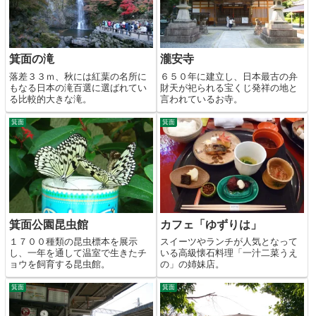
箕面の滝
瀧安寺
落差３３ｍ、秋には紅葉の名所に
６５０年に建立し、日本最古の弁
もなる日本の滝百選に選ばれてい
財天が祀られる宝くじ発祥の地と
る比較的大きな滝。
言われているお寺。
箕面
箕面
箕面公園昆虫館
カフェ「ゆずりは」
１７００種類の昆虫標本を展示
スイーツやランチが人気となって
し、一年を通して温室で生きたチ
いる高級懐石料理「一汁二菜うえ
ョウを飼育する昆虫館。
の」の姉妹店。
箕面
箕面