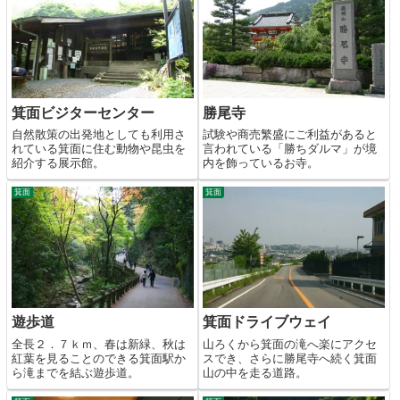
箕面ビジターセンター
勝尾寺
自然散策の出発地としても利用さ
試験や商売繁盛にご利益があると
れている箕面に住む動物や昆虫を
言われている「勝ちダルマ」が境
紹介する展示館。
内を飾っているお寺。
箕面
箕面
遊歩道
箕面ドライブウェイ
全長２．７ｋｍ、春は新緑、秋は
山ろくから箕面の滝へ楽にアクセ
紅葉を見ることのできる箕面駅か
スでき、さらに勝尾寺へ続く箕面
ら滝までを結ぶ遊歩道。
山の中を走る道路。