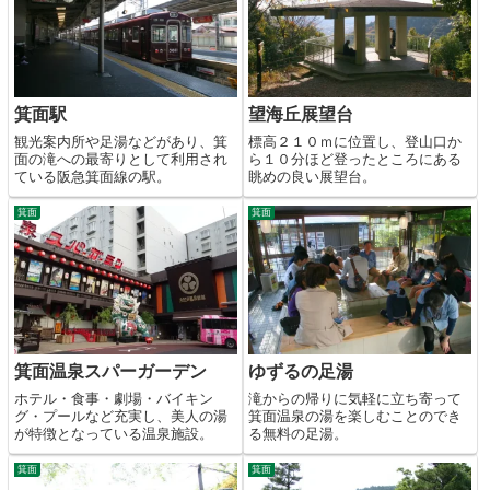
箕面駅
望海丘展望台
観光案内所や足湯などがあり、箕
標高２１０ｍに位置し、登山口か
面の滝への最寄りとして利用され
ら１０分ほど登ったところにある
ている阪急箕面線の駅。
眺めの良い展望台。
箕面
箕面
箕面温泉スパーガーデン
ゆずるの足湯
ホテル・食事・劇場・バイキン
滝からの帰りに気軽に立ち寄って
グ・プールなど充実し、美人の湯
箕面温泉の湯を楽しむことのでき
が特徴となっている温泉施設。
る無料の足湯。
箕面
箕面