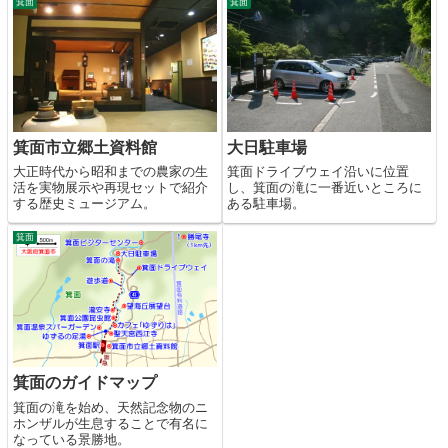
箕面
箕面
箕面市立郷土資料館
大日駐車場
大正時代から昭和までの農家の生
箕面ドライブウェイ沿いに位置
活を実物展示や再現セットで紹介
し、箕面の滝に一番近いところに
する歴史ミュージアム。
ある駐車場。
箕面
箕面のガイドマップ
箕面の滝を始め、天然記念物のニ
ホンザルが生息することで有名に
なっている景勝地。