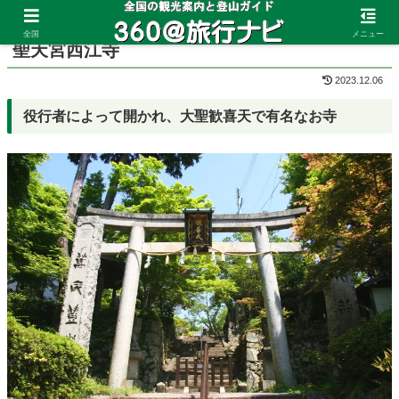
ホーム
大阪府
箕面
全国
メニュー
聖天宮西江寺
2023.12.06
役行者によって開かれ、大聖歓喜天で有名なお寺