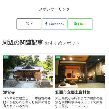
スポンサーリンク
X
Facebook
LINE
周辺の関連記事
おすすめスポット
箕面
箕面
瀧安寺
箕面市立郷土資料館
６５０年に建立し、日本最古の弁
大正時代から昭和までの農家の生
財天が祀られる宝くじ発祥の地と
活を実物展示や再現セットで紹介
言われているお寺。
する歴史ミュージアム。