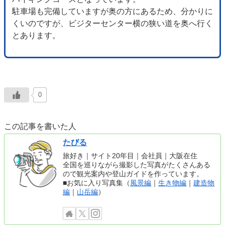
駐車場も完備していますが奥の方にあるため、分かりに
くいのですが、ビジターセンター横の狭い道を奥へ行く
とあります。
0
この記事を書いた人
たびる
旅好き｜サイト20年目｜会社員｜大阪在住
全国を巡りながら撮影した写真がたくさんある
ので観光案内や登山ガイドを作っています。
■お気に入り写真集（
風景編
｜
生き物編
｜
建造物
編
｜
山岳編
）