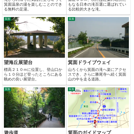
箕面温泉の湯を楽しむことのでき
もなる日本の滝百選に選ばれてい
る無料の足湯。
る比較的大きな滝。
箕面
箕面
望海丘展望台
箕面ドライブウェイ
標高２１０ｍに位置し、登山口か
山ろくから箕面の滝へ楽にアクセ
ら１０分ほど登ったところにある
スでき、さらに勝尾寺へ続く箕面
眺めの良い展望台。
山の中を走る道路。
箕面
箕面
遊歩道
箕面のガイドマップ