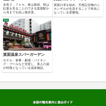
全長２．７ｋｍ、春は新緑、秋は
箕面の滝を始め、天然記念物のニ
紅葉を見ることのできる箕面駅か
ホンザルが生息することで有名に
ら滝までを結ぶ遊歩道。
なっている景勝地。
箕面
箕面温泉スパーガーデン
ホテル・食事・劇場・バイキン
グ・プールなど充実し、美人の湯
が特徴となっている温泉施設。