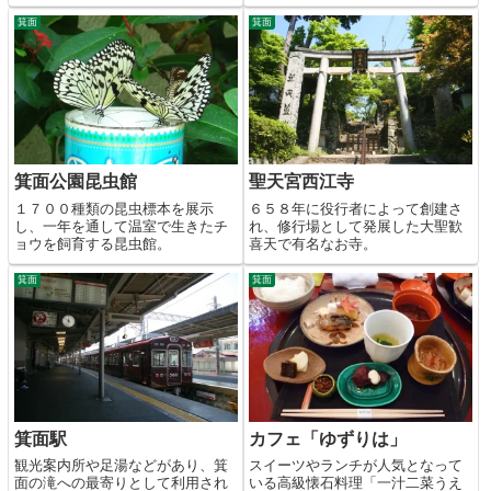
箕面
箕面
箕面公園昆虫館
聖天宮西江寺
１７００種類の昆虫標本を展示
６５８年に役行者によって創建さ
し、一年を通して温室で生きたチ
れ、修行場として発展した大聖歓
ョウを飼育する昆虫館。
喜天で有名なお寺。
箕面
箕面
箕面駅
カフェ「ゆずりは」
観光案内所や足湯などがあり、箕
スイーツやランチが人気となって
面の滝への最寄りとして利用され
いる高級懐石料理「一汁二菜うえ