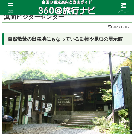
ホーム
大阪府
箕面
全国
メニュー
箕面ビジターセンター
2023.12.06
自然散策の出発地にもなっている動物や昆虫の展示館