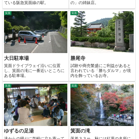
ている阪急箕面線の駅。
の」の姉妹店。
箕面
箕面
大日駐車場
勝尾寺
箕面ドライブウェイ沿いに位置
試験や商売繁盛にご利益があると
し、箕面の滝に一番近いところに
言われている「勝ちダルマ」が境
ある駐車場。
内を飾っているお寺。
箕面
箕面
ゆずるの足湯
箕面の滝
滝からの帰りに気軽に立ち寄って
落差３３ｍ、秋には紅葉の名所に