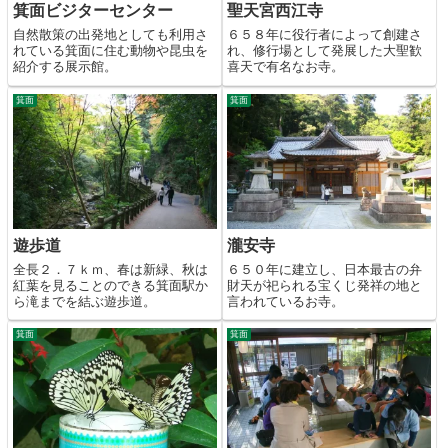
箕面ビジターセンター
聖天宮西江寺
自然散策の出発地としても利用さ
６５８年に役行者によって創建さ
れている箕面に住む動物や昆虫を
れ、修行場として発展した大聖歓
紹介する展示館。
喜天で有名なお寺。
箕面
箕面
遊歩道
瀧安寺
全長２．７ｋｍ、春は新緑、秋は
６５０年に建立し、日本最古の弁
紅葉を見ることのできる箕面駅か
財天が祀られる宝くじ発祥の地と
ら滝までを結ぶ遊歩道。
言われているお寺。
箕面
箕面