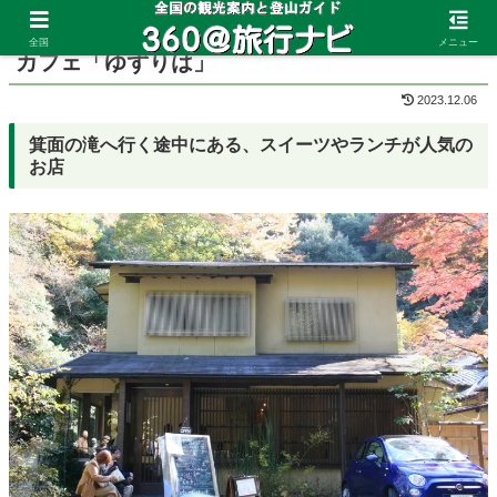
ホーム
大阪府
箕面
全国
メニュー
カフェ「ゆずりは」
2023.12.06
箕面の滝へ行く途中にある、スイーツやランチが人気の
お店