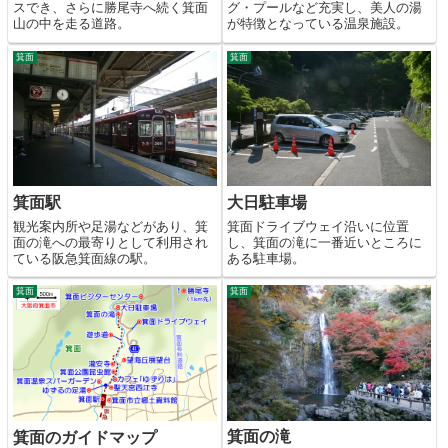
スでき、さらに勝尾寺へ続く箕面
グ・プールなど充実し、美人の湯
山の中を走る道路。
が特徴となっている温泉施設。
箕面
箕面
箕面駅
大日駐車場
観光案内所や足湯などがあり、箕
箕面ドライブウェイ沿いに位置
面の滝への最寄りとして利用され
し、箕面の滝に一番近いところに
ている阪急箕面線の駅。
ある駐車場。
箕面
箕面
箕面の滝
箕面のガイドマップ