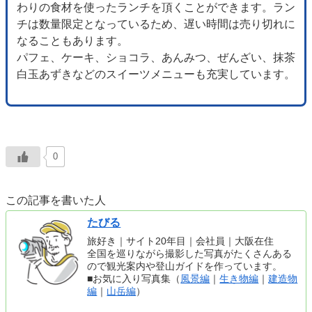
わりの食材を使ったランチを頂くことができます。ラン
チは数量限定となっているため、遅い時間は売り切れに
なることもあります。
パフェ、ケーキ、ショコラ、あんみつ、ぜんざい、抹茶
白玉あずきなどのスイーツメニューも充実しています。
0
この記事を書いた人
たびる
旅好き｜サイト20年目｜会社員｜大阪在住
全国を巡りながら撮影した写真がたくさんある
ので観光案内や登山ガイドを作っています。
■お気に入り写真集（
風景編
｜
生き物編
｜
建造物
編
｜
山岳編
）