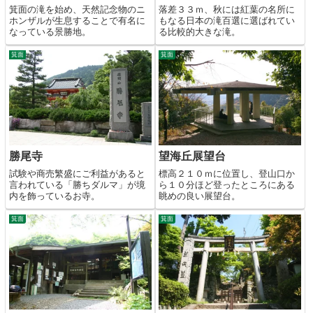
落差３３ｍ、秋には紅葉の名所に
箕面の滝を始め、天然記念物のニ
もなる日本の滝百選に選ばれてい
ホンザルが生息することで有名に
る比較的大きな滝。
なっている景勝地。
箕面
箕面
勝尾寺
望海丘展望台
試験や商売繁盛にご利益があると
標高２１０ｍに位置し、登山口か
言われている「勝ちダルマ」が境
ら１０分ほど登ったところにある
内を飾っているお寺。
眺めの良い展望台。
箕面
箕面