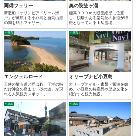
両備フェリー
奥の院笠ヶ瀧
新造船「オリンピアドリーム瀬
標高３００ｍの断崖絶壁に位置
戸」が就航する小豆島と新岡山港
し、鎖場のある急勾配の参道が特
の間を結ぶフェリー。
徴となっている山岳霊場。
小豆島
小豆島
エンジェルロード
オリーブナビ小豆島
天使の散歩道と呼ばれ、干潮の時
オリーブオイル・素麺・醤油を始
だけ沖合の島まで「砂の道」が現
め、小豆島の特産品や歴史文化を
れる人気観光スポット。
紹介する観光施設。
小豆島
小豆島