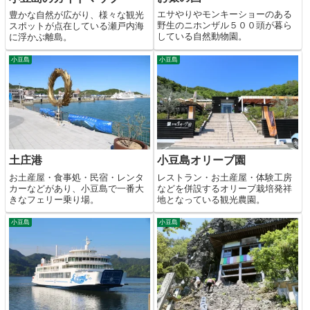
エサやりやモンキーショーのある
豊かな自然が広がり、様々な観光
野生のニホンザル５００頭が暮ら
スポットが点在している瀬戸内海
している自然動物園。
に浮かぶ離島。
小豆島
小豆島
土庄港
小豆島オリーブ園
お土産屋・食事処・民宿・レンタ
レストラン・お土産屋・体験工房
カーなどがあり、小豆島で一番大
などを併設するオリーブ栽培発祥
きなフェリー乗り場。
地となっている観光農園。
小豆島
小豆島