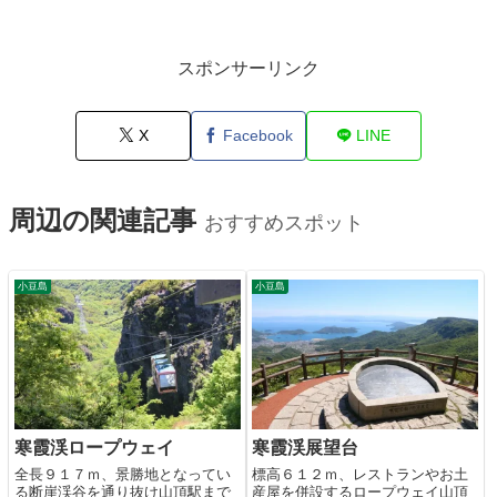
スポンサーリンク
X
Facebook
LINE
周辺の関連記事
おすすめスポット
小豆島
小豆島
寒霞渓ロープウェイ
寒霞渓展望台
全長９１７ｍ、景勝地となってい
標高６１２ｍ、レストランやお土
る断崖渓谷を通り抜け山頂駅まで
産屋を併設するロープウェイ山頂