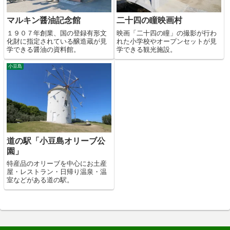
マルキン醤油記念館
二十四の瞳映画村
１９０７年創業、国の登録有形文
映画「二十四の瞳」の撮影が行わ
化財に指定されている醸造蔵が見
れた小学校やオープンセットが見
学できる醤油の資料館。
学できる観光施設。
小豆島
道の駅「小豆島オリーブ公
園」
特産品のオリーブを中心にお土産
屋・レストラン・日帰り温泉・温
室などがある道の駅。