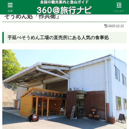
ホーム
香川県
小豆島
全国
メニュー
そうめん処「作兵衛」
2023.12.12
手延べそうめん工場の直売所にある人気の食事処