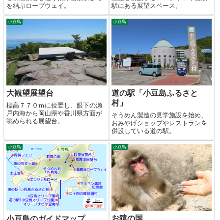
を結ぶロープウェイ。
駅にある展望スペース。
小豆島
小豆島
大観望展望台
道の駅「小豆島ふるさと
村」
標高７７０ｍに位置し、眼下の瀬
戸内海から岡山県や香川県方面が
そうめん製造の見学施設を始め、
眺められる展望台。
おみやげショップやレストランを
併設している道の駅。
小豆島
小豆島
お猿の国
小豆島のガイドマップ