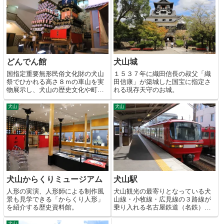
どんでん館
犬山城
国指定重要無形民俗文化財の犬山
１５３７年に織田信長の叔父「織
祭でひかれる高さ８ｍの車山を実
田信康」が築城した国宝に指定さ
物展示し、犬山の歴史文化や町家
れる現存天守のお城。
を紹介する資料館。
犬山
犬山
犬山からくりミュージアム
犬山駅
人形の実演、人形師による制作風
犬山観光の最寄りとなっている犬
景も見学できる「からくり人形」
山線・小牧線・広見線の３路線が
を紹介する歴史資料館。
乗り入れる名古屋鉄道（名鉄）の
駅。
犬山