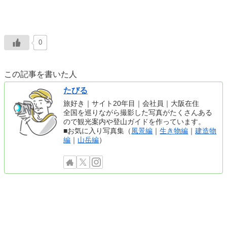
0
この記事を書いた人
たびる
旅好き｜サイト20年目｜会社員｜大阪在住
全国を巡りながら撮影した写真がたくさんある
ので観光案内や登山ガイドを作っています。
■お気に入り写真集（
風景編
｜
生き物編
｜
建造物
編
｜
山岳編
）