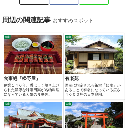
周辺の関連記事
おすすめスポット
犬山
犬山
食事処「松野屋」
有楽苑
創業１４０年、香ばしく焼き上げ
国宝に指定される茶室「如庵」が
られた濃厚な味噌田楽が名物料理
あることで有名になっている広さ
になっている人気の食事処。
４０００坪の日本庭園。
犬山
犬山