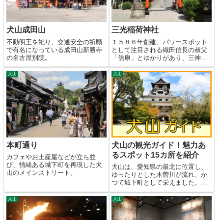
犬山成田山
三光稲荷神社
不動明王を祀り、交通安全の祈願
１５８６年創建、パワースポット
で有名になっている成田山新勝寺
として注目される織田信長の叔父
の名古屋別院。
「信康」とゆかりがあり、三神を
祀る神社。
犬山
犬山
本町通り
犬山の観光ガイド！魅力あ
るスポット15カ所を紹介
カフェやお土産屋などが立ち並
び、情緒ある城下町を再現した犬
犬山は、愛知県の最北に位置し、
山のメインストリート。
ゆったりとした木曽川が流れ、か
つて城下町として栄えました。歴
史文化の残る人気の観光地で、築
４００年の現存天守「犬山城」は
犬山
犬山
四大国宝城に数えられています。