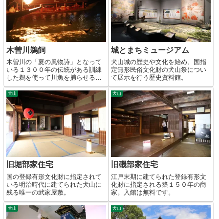
木曽川鵜飼
城とまちミュージアム
木曽川の「夏の風物詩」となって
犬山城の歴史や文化を始め、国指
いる１３００年の伝統がある訓練
定無形民俗文化財の犬山祭につい
した鵜を使って川魚を捕らせる漁
て展示を行う歴史資料館。
法。
犬山
犬山
旧堀部家住宅
旧磯部家住宅
国の登録有形文化財に指定されて
江戸末期に建てられた登録有形文
いる明治時代に建てられた犬山に
化財に指定される築１５０年の商
残る唯一の武家屋敷。
家。入館は無料です。
犬山
犬山