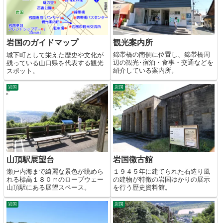
観光案内所
岩国のガイドマップ
錦帯橋の南側に位置し、錦帯橋周
城下町として栄えた歴史や文化が
辺の観光･宿泊・食事・交通などを
残っている山口県を代表する観光
紹介している案内所。
スポット。
岩国
岩国
山頂駅展望台
岩国徴古館
瀬戸内海まで綺麗な景色が眺めら
１９４５年に建てられた石造り風
れる標高１８０ｍのロープウェー
の建物が特徴の岩国ゆかりの展示
山頂駅にある展望スペース。
を行う歴史資料館。
岩国
岩国