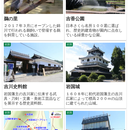
鵜の里
吉香公園
２０１７年３月にオープンした錦
日本さくら名所１００選に選ば
川で行われる鵜飼いで登場する鵜
れ、歴史的建造物が園内に点在し
を飼育している施設。
ている緑豊かな公園。
岩国
岩国
吉川史料館
岩国城
岩国藩主の吉川家に伝来する武
１６０８年に初代岩国藩主の吉川
具・刀剣・文書・美術工芸品など
広家によって標高２００ｍの山頂
を展示する歴史資料館。
に建てられた山城。
岩国
岩国