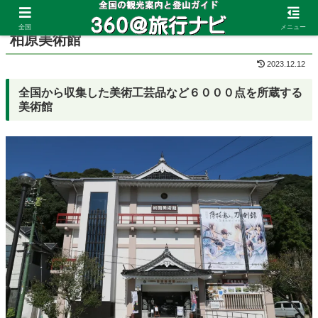
ホーム
山口県
岩国
全国
メニュー
柏原美術館
2023.12.12
全国から収集した美術工芸品など６０００点を所蔵する
美術館