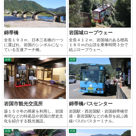
錦帯橋
岩国城ロープウェー
全長１９３ｍ、日本三名橋の一つ
全長４１２ｍ、岩国城のある標高
に選ばれ、岩国のシンボルになっ
１８０ｍの山頂を乗車時間３分で
ている五連アーチ橋。
結ぶロープウェー。
岩国
岩国
岩国市観光交流所
錦帯橋バスセンター
築１５０年の商家を利用し、岩国
岩国駅・西岩国駅・岩国錦帯橋空
寿司などの特産品や岩国の歴史文
港・新岩国駅などの各所を結ぶ路
化を紹介する観光施設。
線バスのバスターミナル。
岩国
岩国