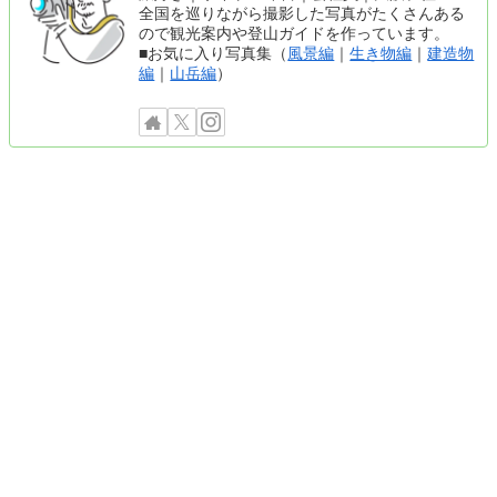
全国を巡りながら撮影した写真がたくさんある
ので観光案内や登山ガイドを作っています。
■お気に入り写真集（
風景編
｜
生き物編
｜
建造物
編
｜
山岳編
）