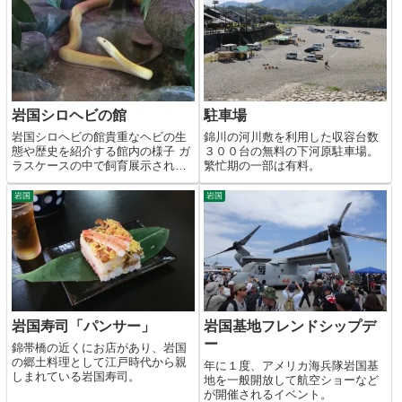
岩国シロヘビの館
駐車場
岩国シロヘビの館貴重なヘビの生
錦川の河川敷を利用した収容台数
態や歴史を紹介する館内の様子 ガ
３００台の無料の下河原駐車場。
ラスケースの中で飼育展示されて
繁忙期の一部は有料。
いるシロヘビ 活発に動き回るヘビ
もいて間近で観察が可能 金運アッ
岩国
岩国
プや開運グッズを販売するミュー
ジアムショップ 岩国の観光ガイド
マップコメント１９７２...
岩国寿司「パンサー」
岩国基地フレンドシップデ
ー
錦帯橋の近くにお店があり、岩国
の郷土料理として江戸時代から親
年に１度、アメリカ海兵隊岩国基
しまれている岩国寿司。
地を一般開放して航空ショーなど
が開催されるイベント。