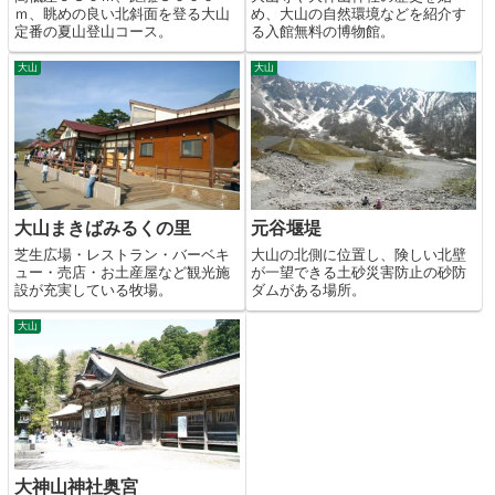
ｍ、眺めの良い北斜面を登る大山
め、大山の自然環境などを紹介す
定番の夏山登山コース。
る入館無料の博物館。
大山
大山
大山まきばみるくの里
元谷堰堤
芝生広場・レストラン・バーベキ
大山の北側に位置し、険しい北壁
ュー・売店・お土産屋など観光施
が一望できる土砂災害防止の砂防
設が充実している牧場。
ダムがある場所。
大山
大神山神社奥宮