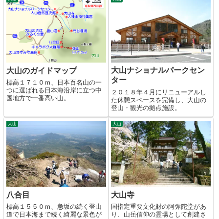
大山ナショナルパークセン
大山のガイドマップ
ター
標高１７１０ｍ、日本百名山の一
つに選ばれる日本海沿岸に立つ中
２０１８年４月にリニューアルし
国地方で一番高い山。
た休憩スペースを完備し、大山の
登山・観光の拠点施設。
大山
大山
八合目
大山寺
標高１５５０ｍ、急坂の続く登山
国指定重要文化財の阿弥陀堂があ
道で日本海まで続く綺麗な景色が
り、山岳信仰の霊場として創建さ