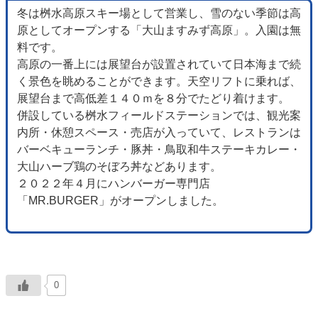
冬は桝水高原スキー場として営業し、雪のない季節は高
原としてオープンする「大山ますみず高原」。入園は無
料です。
高原の一番上には展望台が設置されていて日本海まで続
く景色を眺めることができます。天空リフトに乗れば、
展望台まで高低差１４０ｍを８分でたどり着けます。
併設している桝水フィールドステーションでは、観光案
内所・休憩スペース・売店が入っていて、レストランは
バーベキューランチ・豚丼・鳥取和牛ステーキカレー・
大山ハーブ鶏のそぼろ丼などあります。
２０２２年４月にハンバーガー専門店
「MR.BURGER」がオープンしました。
0