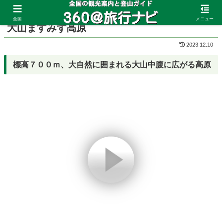
ホーム
鳥取県
大山
全国
メニュー
大山ますみず高原
2023.12.10
標高７００ｍ、大自然に囲まれる大山中腹に広がる高原