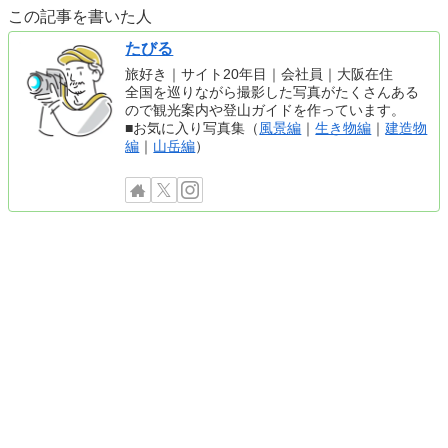
この記事を書いた人
たびる
旅好き｜サイト20年目｜会社員｜大阪在住
全国を巡りながら撮影した写真がたくさんある
ので観光案内や登山ガイドを作っています。
■お気に入り写真集（
風景編
｜
生き物編
｜
建造物
編
｜
山岳編
）