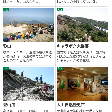
眺められる大山の八合目。
れた大山の中腹に立つお寺。
大山
大山
弥山
キャラボク大群落
標高１７１０ｍ、避難小屋や木道
国内では最大規模を誇り、国の特
が整備され、大山の中で登頂する
別天然記念物に指定されるダイセ
ことのできる最高峰。
ンキャラボクの群生地。
大山
大山
登山道
大山自然歴史館
高低差９３０ｍ、距離３０００
大山寺や大神山神社の歴史を始