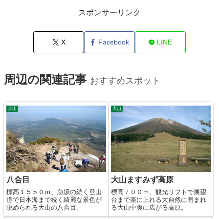
スポンサーリンク
X
Facebook
LINE
周辺の関連記事
おすすめスポット
大山
大山
八合目
大山ますみず高原
標高１５５０ｍ、急坂の続く登山
標高７００ｍ、観光リフトで展望
道で日本海まで続く綺麗な景色が
台まで楽に上れる大自然に囲まれ
眺められる大山の八合目。
る大山中腹に広がる高原。