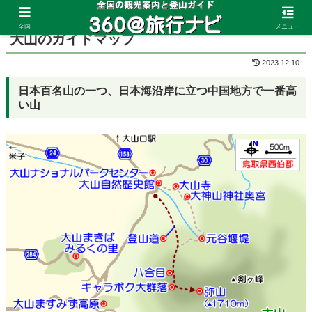
ホーム
鳥取県
大山
全国
メニュー
大山のガイドマップ
2023.12.10
日本百名山の一つ、日本海沿岸に立つ中国地方で一番高
い山