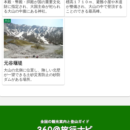
本殿・幣殿・拝殿が国の重要文化
標高１７１０ｍ、避難小屋や木道
財に指定され、大国主命が祀られ
が整備され、大山の中で登頂する
る大山の中腹にある神社。
ことのできる最高峰。
大山
元谷堰堤
大山の北側に位置し、険しい北壁
が一望できる土砂災害防止の砂防
ダムがある場所。