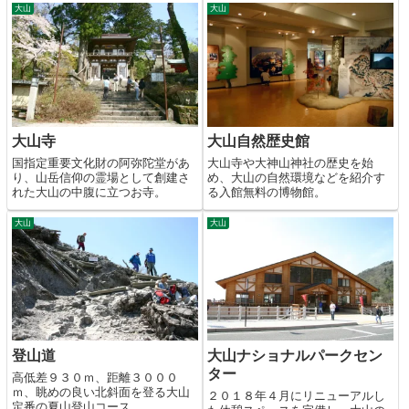
大山
大山
大山寺
大山自然歴史館
国指定重要文化財の阿弥陀堂があ
大山寺や大神山神社の歴史を始
り、山岳信仰の霊場として創建さ
め、大山の自然環境などを紹介す
れた大山の中腹に立つお寺。
る入館無料の博物館。
大山
大山
登山道
大山ナショナルパークセン
ター
高低差９３０ｍ、距離３０００
ｍ、眺めの良い北斜面を登る大山
２０１８年４月にリニューアルし
定番の夏山登山コース。