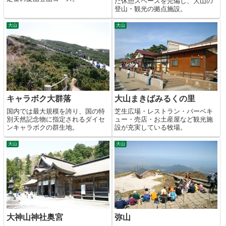
た休憩スペースを完備し、大山の
登山・観光の拠点施設。
大山
大山
キャラボク大群落
大山まきばみるくの里
国内では最大規模を誇り、国の特
芝生広場・レストラン・バーベキ
別天然記念物に指定されるダイセ
ュー・売店・お土産屋など観光施
ンキャラボクの群生地。
設が充実している牧場。
大山
大山
大神山神社奥宮
弥山