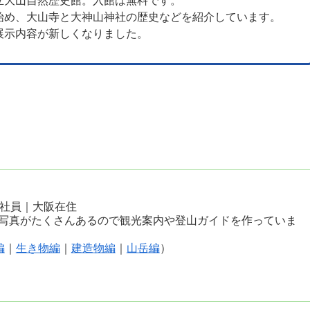
立大山自然歴史館。入館は無料です。
始め、大山寺と大神山神社の歴史などを紹介しています。
展示内容が新しくなりました。
会社員｜大阪在住
写真がたくさんあるので観光案内や登山ガイドを作っていま
編
｜
生き物編
｜
建造物編
｜
山岳編
）