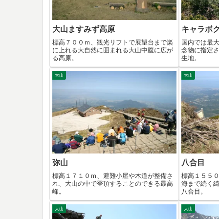
大山ますみず高原
キャラボ
標高７００ｍ、観光リフトで展望台まで楽
国内では最
に上れる大自然に囲まれる大山中腹に広が
念物に指定
る高原。
生地。
大山
大山
弥山
八合目
標高１７１０ｍ、避難小屋や木道が整備さ
標高１５５
れ、大山の中で登頂することのできる最高
海まで続く
峰。
八合目。
大山
大山