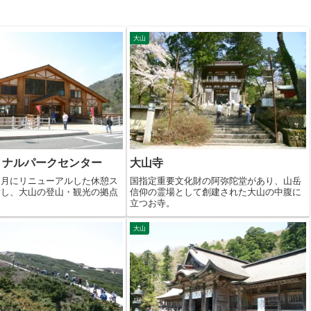
大山
ョナルパークセンター
大山寺
４月にリニューアルした休憩ス
国指定重要文化財の阿弥陀堂があり、山岳
備し、大山の登山・観光の拠点
信仰の霊場として創建された大山の中腹に
立つお寺。
大山