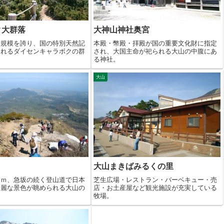
ク大群落
大神山神社奥宮
大規模を誇り、国の特別天然記
本殿・幣殿・拝殿が国の重要文化財に指定
されるダイセンキャラボクの群
され、大国主命が祀られる大山の中腹にあ
る神社。
大山
大山まきばみるくの里
０ｍ、急坂の続く登山道で日本
芝生広場・レストラン・バーベキュー・売
綺麗な景色が眺められる大山の
店・お土産屋など観光施設が充実している
牧場。