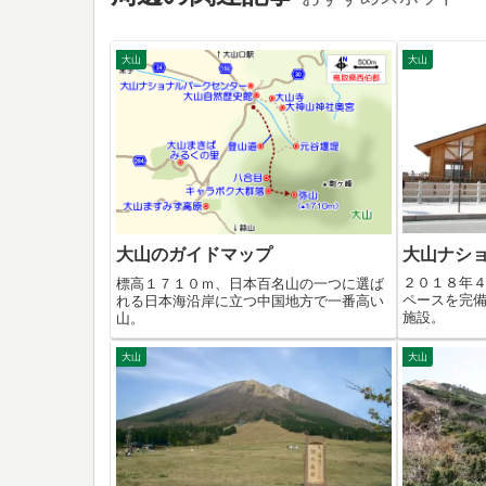
大山
大山
大山ナシ
大山のガイドマップ
２０１８年
標高１７１０ｍ、日本百名山の一つに選ば
ペースを完
れる日本海沿岸に立つ中国地方で一番高い
施設。
山。
大山
大山