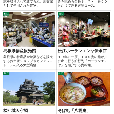
式を取り入れて建てられ、迎賓館
みを眺める全長３．７ｋｍを５０
として使用された建物。
分かけて巡る遊覧コース。
松江
松江
島根県物産観光館
松江ホーランエンヤ伝承館
島根県の特産品や銘菓などを販売
１０年に一度、１００隻の船が川
するお土産ショップやカフェレス
に出て行う船行列「ホーランエン
トランの入る大型店舗。
ヤ」を紹介する資料館。
松江
松江
松江城天守閣
そば処「八雲庵」