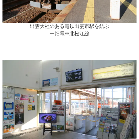
出雲大社のある電鉄出雲市駅を結ぶ
一畑電車北松江線