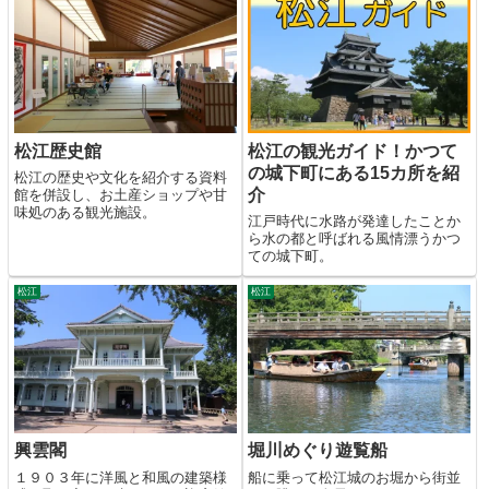
松江歴史館
松江の観光ガイド！かつて
の城下町にある15カ所を紹
松江の歴史や文化を紹介する資料
介
館を併設し、お土産ショップや甘
味処のある観光施設。
江戸時代に水路が発達したことか
ら水の都と呼ばれる風情漂うかつ
ての城下町。
松江
松江
興雲閣
堀川めぐり遊覧船
１９０３年に洋風と和風の建築様
船に乗って松江城のお堀から街並