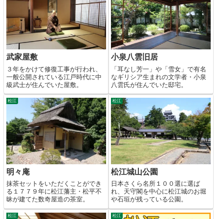
武家屋敷
小泉八雲旧居
３年をかけて修復工事が行われ、
「耳なし芳一」や「雪女」で有名
一般公開されている江戸時代に中
なギリシア生まれの文学者・小泉
級武士が住んでいた屋敷。
八雲氏が住んでいた邸宅。
松江
松江
明々庵
松江城山公園
抹茶セットをいただくことができ
日本さくら名所１００選に選ば
る１７７９年に松江藩主・松平不
れ、天守閣を中心に松江城のお堀
昧が建てた数奇屋造の茶室。
や石垣が残っている公園。
松江
松江