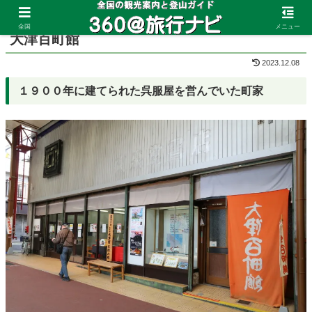
ホーム
滋賀県
大津
全国
メニュー
大津百町館
2023.12.08
１９００年に建てられた呉服屋を営んでいた町家