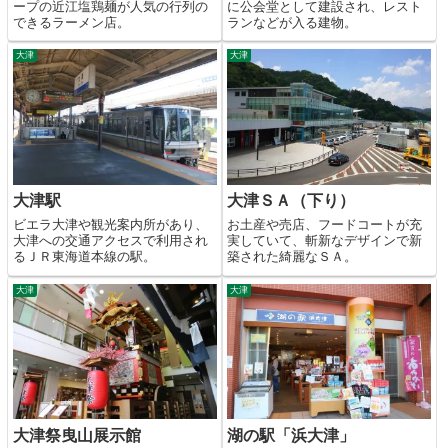
ープの近江塩鶏麺が人気の行列の
に公会堂として建設され、レスト
できるラーメン店。
ランなどが入る建物。
大津
大津
大津駅
大津ＳＡ（下り）
ビエラ大津や観光案内所があり、
お土産や売店、フードコートが充
大津への交通アクセスで利用され
実していて、斬新なデザインで新
るＪＲ東海道本線の駅。
築された綺麗なＳＡ。
大津
大津
大津祭曳山展示館
湖の駅「浜大津」