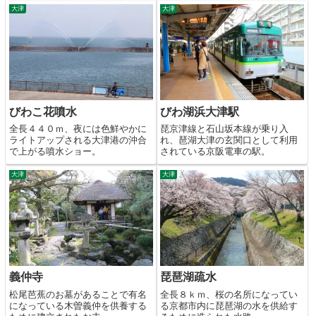
大津
大津
びわこ花噴水
びわ湖浜大津駅
全長４４０ｍ、夜には色鮮やかに
琵京津線と石山坂本線が乗り入
ライトアップされる大津港の沖合
れ、琶湖大津の玄関口として利用
で上がる噴水ショー。
されている京阪電車の駅。
大津
大津
義仲寺
琵琶湖疏水
松尾芭蕉のお墓があることで有名
全長８ｋｍ、桜の名所になってい
になっている木曽義仲を供養する
る京都市内に琵琶湖の水を供給す