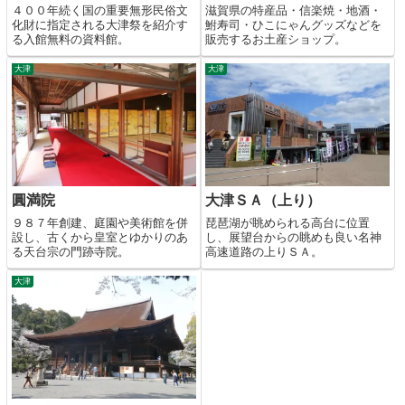
４００年続く国の重要無形民俗文
滋賀県の特産品・信楽焼・地酒・
化財に指定される大津祭を紹介す
鮒寿司・ひこにゃんグッズなどを
る入館無料の資料館。
販売するお土産ショップ。
大津
大津
圓満院
大津ＳＡ（上り）
９８７年創建、庭園や美術館を併
琵琶湖が眺められる高台に位置
設し、古くから皇室とゆかりのあ
し、展望台からの眺めも良い名神
る天台宗の門跡寺院。
高速道路の上りＳＡ。
大津