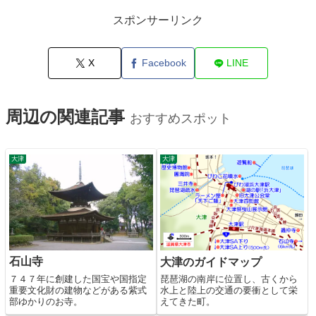
スポンサーリンク
X
Facebook
LINE
周辺の関連記事
おすすめスポット
大津
大津
石山寺
大津のガイドマップ
７４７年に創建した国宝や国指定
琵琶湖の南岸に位置し、古くから
重要文化財の建物などがある紫式
水上と陸上の交通の要衝として栄
部ゆかりのお寺。
えてきた町。