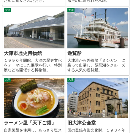
ために建立されたお寺。
るために造られた水路。
大津
大津
大津市歴史博物館
遊覧船
１９９０年開館、大津の歴史文化
大津港から外輪船「ミシガン」に
をテーマにした展示を行い、特別
乗って出港し、琵琶湖をクルーズ
展なども開催する博物館。
する人気の遊覧船。
大津
大津
ラーメン屋「天下ご麺」
旧大津公会堂
自家製麺を使用し、あっさり塩ス
国の登録有形文化財、１９３４年