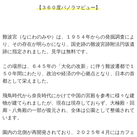
【３６０度パノラマビュー】
難波宮（なにわのみや）は、１９５４年からの発掘調査によ
り、その存在が明らかになり、国史跡の難波宮跡附法円坂遺
跡に指定されました。見学は無料です。
この場所は、６４５年の「大化の改新」に伴う難波遷都で１
５０年間にわたり、政治や経済の中心拠点となり、日本の首
都として栄えました。
飛鳥時代から奈良時代にかけて中国の宮殿を参考に様々な建
物が建てられましたが、現在は現存しておらず、大極殿・回
廊・八角殿の一部が復元され、全体は公園として整備されて
います。
園内の北側が再開発されており、２０２５年４月にはカフェ