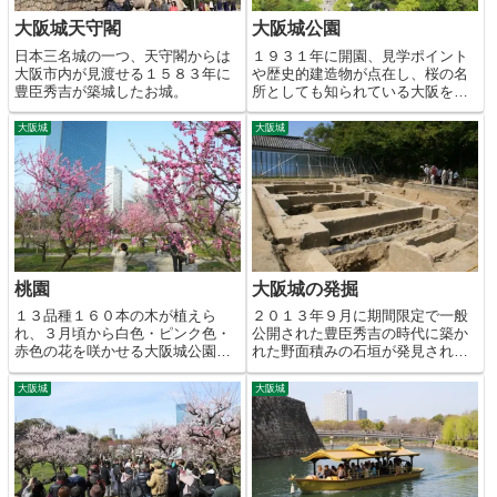
大阪城天守閣
大阪城公園
日本三名城の一つ、天守閣からは
１９３１年に開園、見学ポイント
大阪市内が見渡せる１５８３年に
や歴史的建造物が点在し、桜の名
豊臣秀吉が築城したお城。
所としても知られている大阪を代
表する観光スポット。
大阪城
大阪城
桃園
大阪城の発掘
１３品種１６０本の木が植えら
２０１３年９月に期間限定で一般
れ、３月頃から白色・ピンク色・
公開された豊臣秀吉の時代に築か
赤色の花を咲かせる大阪城公園の
れた野面積みの石垣が発見された
お花スポット。
発掘調査の現場。
大阪城
大阪城