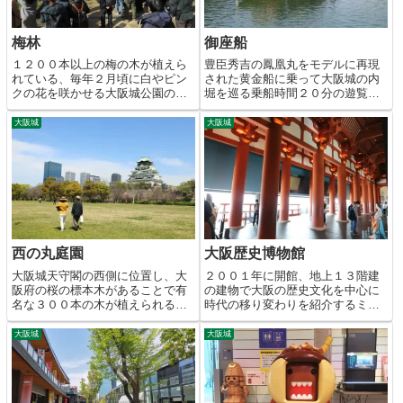
梅林
御座船
１２００本以上の梅の木が植えら
豊臣秀吉の鳳凰丸をモデルに再現
れている、毎年２月頃に白やピン
された黄金船に乗って大阪城の内
クの花を咲かせる大阪城公園の花
堀を巡る乗船時間２０分の遊覧コ
の名所。
ース。
大阪城
大阪城
西の丸庭園
大阪歴史博物館
大阪城天守閣の西側に位置し、大
２００１年に開館、地上１３階建
阪府の桜の標本木があることで有
の建物で大阪の歴史文化を中心に
名な３００本の木が植えられる桜
時代の移り変わりを紹介するミュ
の名所。
ージアム。
大阪城
大阪城