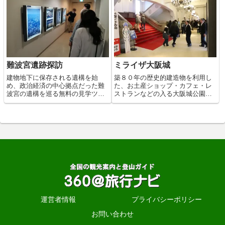
す。
難波宮遺跡探訪
ミライザ大阪城
建物地下に保存される遺構を始
築８０年の歴史的建造物を利用し
め、政治経済の中心拠点だった難
た、お土産ショップ・カフェ・レ
波宮の遺構を巡る無料の見学ツア
ストランなどの入る大阪城公園の
ー。
商業施設。
運営者情報
プライバシーポリシー
お問い合わせ