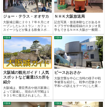
ジョー・テラス・オオサカ
ＮＨＫ大阪放送局
大阪城公園に２０１７年６月にオ
記念写真・放送体験などがあるＢ
ープンしたレストラン・カフェ・
Ｋプラザや番組収録のスタジオ見
スイーツなどが集まる飲食スポッ
学もできるＮＨＫ大阪が一般開放
ト。
しているＰＲ施設。
大阪城
大阪城
大阪城の観光ガイド！人気
ピースおおさか
スポットなど厳選15カ所を
大阪空襲を中心に当時の様子や戦
紹介
争被害を紹介し、戦争の悲惨さや
平和への訴えをテーマにした展示
大阪城は、豊臣秀吉や徳川家康に
施設です。
よって築城し、現在の天守閣は１
９３１年に復元されました。天守
閣の周辺はドーム球場２２個分の
大阪城公園が広がっており、様々
大阪城
大阪城
な観光スポットが点在していま