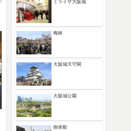
ミライザ大阪城
梅林
大阪城天守閣
大阪城公園
御座船