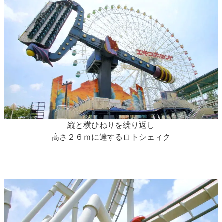
縦と横ひねりを繰り返し
高さ２６ｍに達するロトシェィク