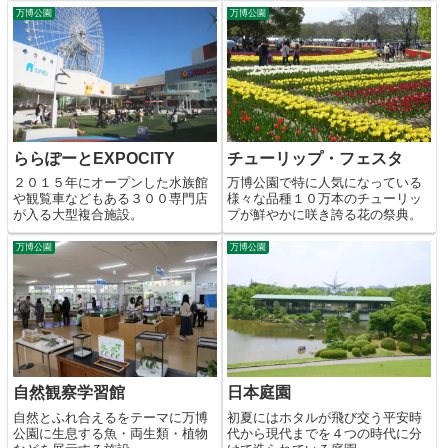
万博公園
万博公園
ららぽーとEXPOCITY
チューリップ・フェスタ
２０１５年にオープンした水族館
万博公園で特に人気になっている
や観覧車などもある３００専門店
様々な品種１０万本のチューリッ
が入る大型複合施設。
プが鮮やかに咲き誇る花の祭典。
万博公園
万博公園
自然観察学習館
日本庭園
自然とふれ合えるをテーマに万博
初夏にはホタルが飛び交う平安時
公園に生息する魚・両生類・植物
代から現代までを４つの時代に分