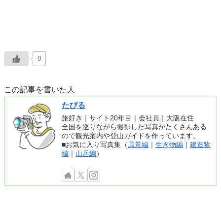
0
この記事を書いた人
たびる
旅好き｜サイト20年目｜会社員｜大阪在住
全国を巡りながら撮影した写真がたくさんある
ので観光案内や登山ガイドを作っています。
■お気に入り写真集（
風景編
｜
生き物編
｜
建造物
編
｜
山岳編
）