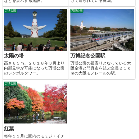
などを展示する施設。
けて造られている庭園。
万博公園
万博公園
太陽の塔
万博記念公園駅
高さ６５ｍ、２０１８年３月より
万博公園の最寄りとなっている大
内部見学が可能になった万博公園
阪空港と門真市を結ぶ全長２１ｋ
のシンボルタワー。
ｍの大阪モノレールの駅。
万博公園
紅葉
毎年１１月に園内のモミジ・イチ