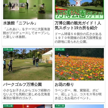
水族館「ニフレル」
万博公園の観光ガイド！人
気スポット19カ所を紹介
「ふれあい」をテーマに大阪海遊
館がプロデュースしてオープンし
ドーム球場５６個分の広さがある
た新しい水族館。
１９７０年開催の日本万国博覧会
の跡地に造られた公園。
万博公園
万博公園
パークゴルフ万博公園
お花の祭り
小さなお子さんからゴルフ経験の
ラベンダー、梅、紫陽花、ポピ
ない人でも気軽に楽しめる北海道
ー、花しょうぶ、コスモス等が咲
幕別が発祥のゴルフ。
きほこるお花のイベント。
万博公園
万博公園