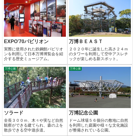
EXPO’70パビリオン
万博ＢＥＡＳＴ
実際に使用された鉄鋼館パビリオ
２０２０年に誕生した高さ２４ｍ
ンを利用して日本万博博覧会を紹
のタワーを利用して空中アスレチ
介する歴史ミュージアム。
ックが楽しめる新スポット。
万博公園
万博公園
ソラード
万博記念公園
全長３００ｍ、木々や実など自然
ドーム球場５６個分の敷地に自然
観察ができる建てられ、森の上を
を利用した庭園や様々な文化施設
散歩できる空中遊歩道。
が整備されている公園。