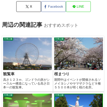
X
Facebook
LINE
周辺の関連記事
おすすめスポット
万博公園
万博公園
観覧車
桜まつり
高さ１２３ｍ、ゴンドラの床がシ
期間中はイベントが開催されるソ
ースルー構造になっている高さ日
メイヨシノやヤマザクラなど９種
本一の観覧車。
５５００本が咲く桜の名所。
万博公園
万博公園