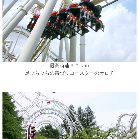
最高時速９０ｋｍ
足ぶらぶらの宙づりコースターのオロチ