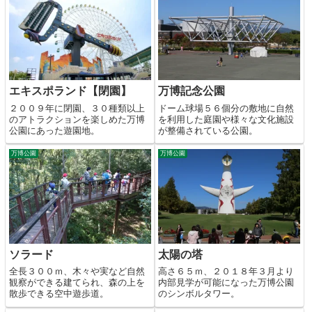
エキスポランド【閉園】
万博記念公園
２００９年に閉園、３０種類以上
ドーム球場５６個分の敷地に自然
のアトラクションを楽しめた万博
を利用した庭園や様々な文化施設
公園にあった遊園地。
が整備されている公園。
万博公園
万博公園
ソラード
太陽の塔
全長３００ｍ、木々や実など自然
高さ６５ｍ、２０１８年３月より
観察ができる建てられ、森の上を
内部見学が可能になった万博公園
散歩できる空中遊歩道。
のシンボルタワー。