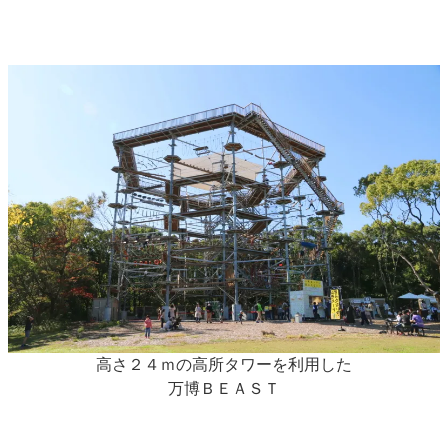
高さ２４ｍの高所タワーを利用した
万博ＢＥＡＳＴ