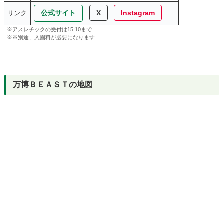
公式サイト
X
Instagram
リンク
※アスレチックの受付は15:10まで
※※別途、入園料が必要になります
万博ＢＥＡＳＴの地図