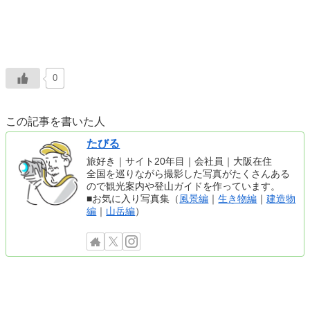
0
この記事を書いた人
たびる
旅好き｜サイト20年目｜会社員｜大阪在住
全国を巡りながら撮影した写真がたくさんある
ので観光案内や登山ガイドを作っています。
■お気に入り写真集（
風景編
｜
生き物編
｜
建造物
編
｜
山岳編
）