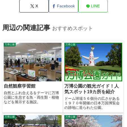
X
Facebook
LINE
周辺の関連記事
おすすめスポット
万博公園
万博公園
自然観察学習館
万博公園の観光ガイド！人
気スポット19カ所を紹介
自然とふれ合えるをテーマに万博
公園に生息する魚・両生類・植物
ドーム球場５６個分の広さがある
などを展示する施設。
１９７０年開催の日本万国博覧会
の跡地に造られた公園。
万博公園
万博公園