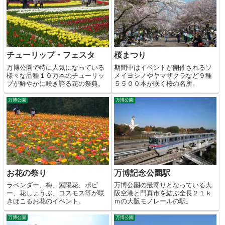
チューリップ・フェスタ
桜まつり
万博公園で特に人気になっている
期間中はイベントが開催されるソ
様々な品種１０万本のチューリッ
メイヨシノやヤマザクラなど９種
プが鮮やかに咲き誇る花の祭典。
５５００本が咲く桜の名所。
万博公園
万博公園
お花の祭り
万博記念公園駅
ラベンダー、梅、紫陽花、ポピ
万博公園の最寄りとなっている大
ー、花しょうぶ、コスモス等が咲
阪空港と門真市を結ぶ全長２１ｋ
きほこるお花のイベント。
ｍの大阪モノレールの駅。
万博公園
万博公園