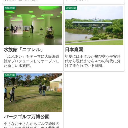
万博公園
万博公園
水族館「ニフレル」
日本庭園
「ふれあい」をテーマに大阪海遊
初夏にはホタルが飛び交う平安時
館がプロデュースしてオープンし
代から現代までを４つの時代に分
た新しい水族館。
けて造られている庭園。
万博公園
パークゴルフ万博公園
小さなお子さんからゴルフ経験の