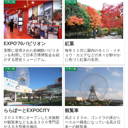
万博公園
万博公園
EXPO’70パビリオン
紅葉
実際に使用された鉄鋼館パビリオ
毎年１１月に園内のモミジ・イチ
ンを利用して日本万博博覧会を紹
ョウ・カエデなどの木々が鮮やか
介する歴史ミュージアム。
に色づく紅葉の名所。
万博公園
万博公園
ららぽーとEXPOCITY
観覧車
２０１５年にオープンした水族館
高さ１２３ｍ、ゴンドラの床がシ
や観覧車などもある３００専門店
ースルー構造になっている高さ日
が入る大型複合施設。
本一の観覧車。