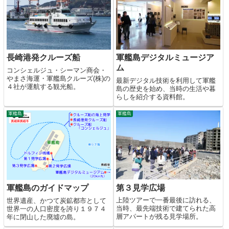
長崎港発クルーズ船
軍艦島デジタルミュージア
ム
コンシェルジュ・シーマン商会・
やまさ海運・軍艦島クルーズ(株)の
最新デジタル技術を利用して軍艦
４社が運航する観光船。
島の歴史を始め、当時の生活や暮
らしを紹介する資料館。
軍艦島
軍艦島
第３見学広場
軍艦島のガイドマップ
上陸ツアーで一番最後に訪れる、
世界遺産、かつて炭鉱都市として
当時、最先端技術で建てられた高
世界一の人口密度を誇り１９７４
層アパートが残る見学場所。
年に閉山した廃墟の島。