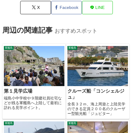
X
Facebook
LINE
周辺の関連記事
おすすめスポット
軍艦島
軍艦島
第１見学広場
クルーズ船「コンシェルジ
ュ」
端島小中学校や９階建社員社宅な
どが残る軍艦島へ上陸して最初に
全長３２ｍ、海上周遊と上陸見学
訪れる見学ポイント。
のできる定員２００名のクルーザ
ー型観光船「ジュピター」
軍艦島
軍艦島