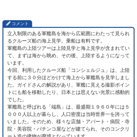
コメント
立入制限のある軍艦島を海から広範囲にわたって見られ
るクルーズ船の海上見学。乗船は有料です。
軍艦島の上陸ツアーは上陸見学と海上見学が含まれてい
て、まずは海から眺め、その後、上陸するようになって
います。
今回、利用したクルーズ船「コンシェルジュ」は、上陸
する前に３０分ほどかけて海上から軍艦島を見学しまし
た。ガイドさんの解説があり、軍艦に見える撮影ポイン
トにも船を移動したり、日本とは思えない光景に感動的
でした。
軍艦島と呼ばれる「端島」は、最盛期１９６０年には５
０００人以上が暮らし、人口密度は当時世界一を誇って
いました。そのため、様々な店舗・アパート・病院・寺
院・美容院・パチンコ屋などが建てられ、そのコンクリ
ート造の建物が廃墟となっています。