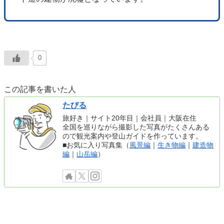
0
この記事を書いた人
たびる
旅好き｜サイト20年目｜会社員｜大阪在住
全国を巡りながら撮影した写真がたくさんある
ので観光案内や登山ガイドを作っています。
■お気に入り写真集（
風景編
｜
生き物編
｜
建造物
編
｜
山岳編
）