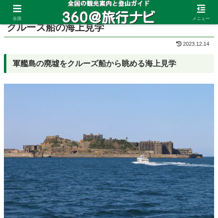
ホーム
長崎県
軍艦島
全国
メニュー
クルーズ船の海上見学
2023.12.14
軍艦島の廃墟をクルーズ船から眺める海上見学