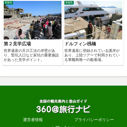
軍艦島
軍艦島
第２見学広場
ドルフィン桟橋
世界遺産の天川工法の岸壁があ
世界遺産に登録されている護岸が
り、竪坑入口など炭坑の重要施設
あり、上陸ツアーで利用されてい
があった見学ポイント。
る軍艦島唯一の船着場。
運営者情報
プライバシーポリシー