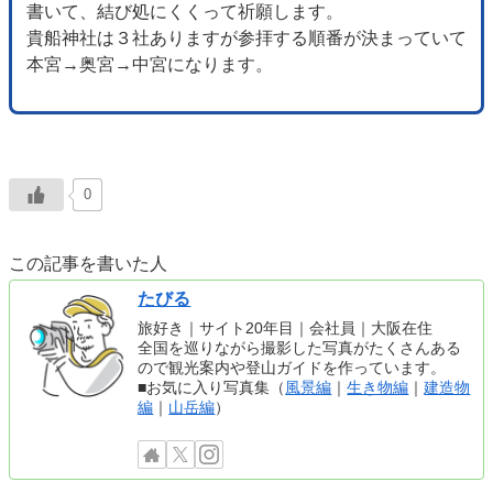
書いて、結び処にくくって祈願します。
貴船神社は３社ありますが参拝する順番が決まっていて
本宮→奥宮→中宮になります。
0
この記事を書いた人
たびる
旅好き｜サイト20年目｜会社員｜大阪在住
全国を巡りながら撮影した写真がたくさんある
ので観光案内や登山ガイドを作っています。
■お気に入り写真集（
風景編
｜
生き物編
｜
建造物
編
｜
山岳編
）