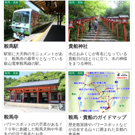
鞍馬・貴船
鞍馬・貴船
鞍馬駅
貴船神社
駅前に大天狗のモニュメントがあ
水占おみくじが有名になっている
り、鞍馬寺の最寄りとなっている
貴船川のほとりに立つ、水の神様
叡山電車鞍馬線の駅。
をまつる神社。
鞍馬・貴船
鞍馬・貴船
鞍馬寺
鞍馬・貴船のガイドマップ
パワースポットの六芒星がある７
歴史散策路やパワースポットなど
７０年に創建した鞍馬天狗や牛若
が点在する山々に囲まれた京都の
丸の伝説で有名なお寺。
奥座敷。