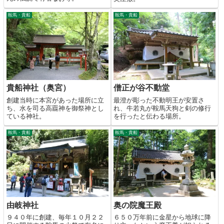
鞍馬・貴船
鞍馬・貴船
貴船神社（奥宮）
僧正が谷不動堂
創建当時に本宮があった場所に立
最澄が彫った不動明王が安置さ
ち、水を司る高龗神を御祭神とし
れ、牛若丸が鞍馬天狗と剣の修行
ている神社。
を行ったと伝わる場所。
鞍馬・貴船
鞍馬・貴船
由岐神社
奥の院魔王殿
９４０年に創建、毎年１０月２２
６５０万年前に金星から地球に降