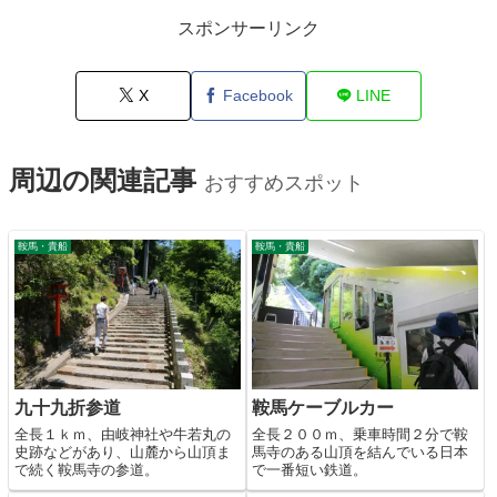
スポンサーリンク
X
Facebook
LINE
周辺の関連記事
おすすめスポット
鞍馬・貴船
鞍馬・貴船
九十九折参道
鞍馬ケーブルカー
全長１ｋｍ、由岐神社や牛若丸の
全長２００ｍ、乗車時間２分で鞍
史跡などがあり、山麓から山頂ま
馬寺のある山頂を結んでいる日本
で続く鞍馬寺の参道。
で一番短い鉄道。