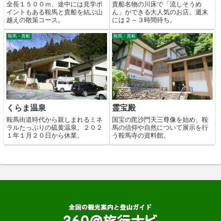
全長１５００ｍ、途中には見学ポ
貴船名物の川床で「流しそうめ
イントもある鞍馬と貴船を結ぶ山
ん」ができる大人気のお店。週末
越えの散策コース。
には２～３時間待ち。
鞍馬・貴船
鞍馬・貴船
くらま温泉
霊宝殿
鞍馬街道時代から親しまれるミネ
国宝の毘沙門天三尊像を始め、鞍
ラルたっぷりの硫黄温泉。２０２
馬の信仰や自然について展示を行
１年１月２０日から休業。
う鞍馬寺の資料館。