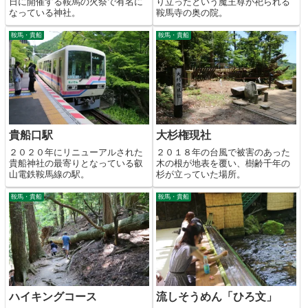
日に開催する鞍馬の火祭で有名に
り立ったという魔王尊が祀られる
なっている神社。
鞍馬寺の奥の院。
鞍馬・貴船
鞍馬・貴船
貴船口駅
大杉権現社
２０２０年にリニューアルされた
２０１８年の台風で被害のあった
貴船神社の最寄りとなっている叡
木の根が地表を覆い、樹齢千年の
山電鉄鞍馬線の駅。
杉が立っていた場所。
鞍馬・貴船
鞍馬・貴船
ハイキングコース
流しそうめん「ひろ文」