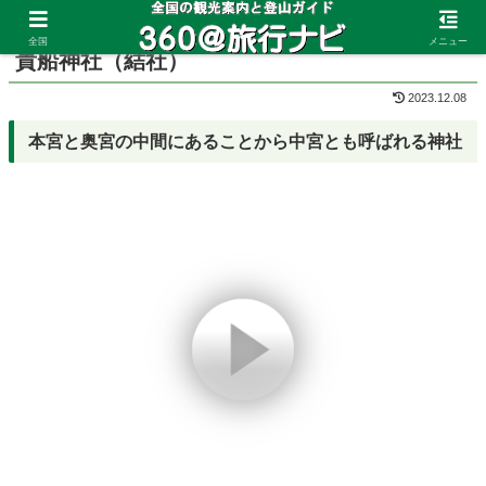
ホーム
京都府
鞍馬・貴船
全国
メニュー
貴船神社（結社）
2023.12.08
本宮と奥宮の中間にあることから中宮とも呼ばれる神社