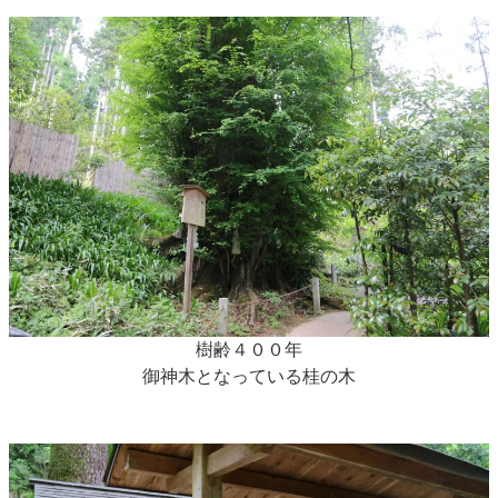
樹齢４００年
御神木となっている桂の木