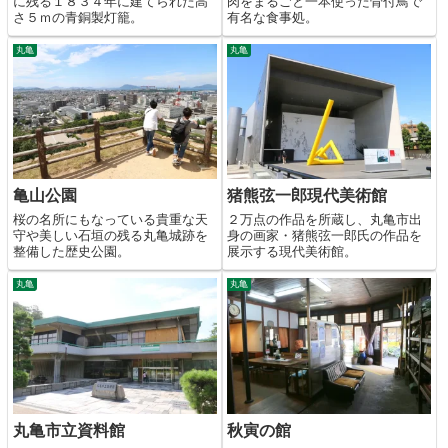
に残る１８３４年に建てられた高
肉をまるごと一本使った骨付鳥で
さ５ｍの青銅製灯籠。
有名な食事処。
丸亀
丸亀
亀山公園
猪熊弦一郎現代美術館
桜の名所にもなっている貴重な天
２万点の作品を所蔵し、丸亀市出
守や美しい石垣の残る丸亀城跡を
身の画家・猪熊弦一郎氏の作品を
整備した歴史公園。
展示する現代美術館。
丸亀
丸亀
丸亀市立資料館
秋寅の館