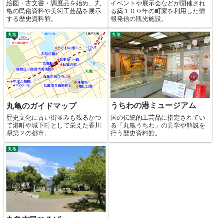
絵図・古文書・調度品を始め、丸
イベントや展示会などが開催され
亀の民俗資料や美術工芸品を展示
る築１００年の町家を利用した情
する歴史資料館。
報発信の観光施設。
丸亀
丸亀
うちわの港ミュージアム
丸亀のガイドマップ
国の伝統的工芸品に指定されてい
歴史文化に古い街並みも残るかつ
る「丸亀うちわ」の見学や解説を
て港町や城下町として栄えた香川
行う歴史資料館。
県第２の都市。
丸亀