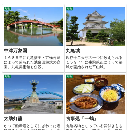
丸亀
丸亀
中津万象園
丸亀城
１６８８年に丸亀藩主・京極高豊
現存十二天守の一つに数えられる
によって造られた池泉回遊式の庭
１５９７年に生駒親正によって築
園。丸亀美術館も併設。
城が開始された平山城。
丸亀
丸亀
太助灯籠
食事処「一鶴」
かつて船着場としてにぎわった港
丸亀名物となっている骨付きもも