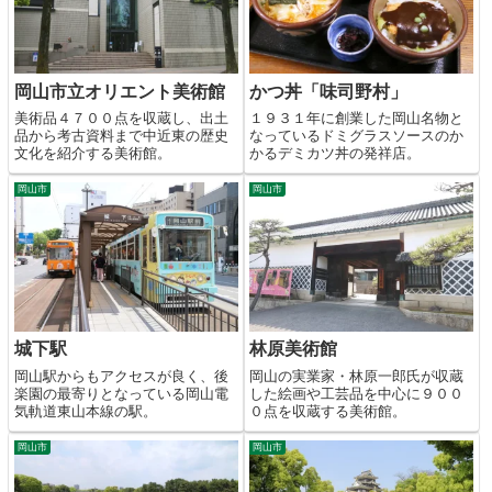
岡山市立オリエント美術館
かつ丼「味司野村」
美術品４７００点を収蔵し、出土
１９３１年に創業した岡山名物と
品から考古資料まで中近東の歴史
なっているドミグラスソースのか
文化を紹介する美術館。
かるデミカツ丼の発祥店。
岡山市
岡山市
城下駅
林原美術館
岡山駅からもアクセスが良く、後
岡山の実業家・林原一郎氏が収蔵
楽園の最寄りとなっている岡山電
した絵画や工芸品を中心に９００
気軌道東山本線の駅。
０点を収蔵する美術館。
岡山市
岡山市