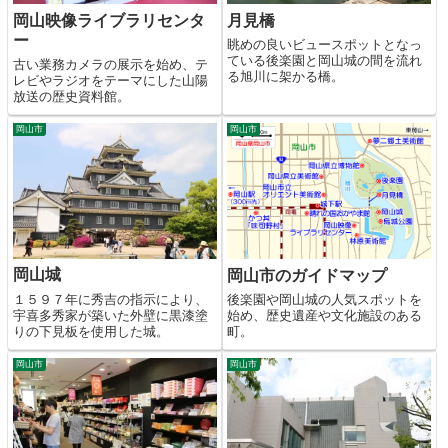
岡山映像ライブラリセンタ
月見橋
ー
眺めの良いビュースポットとなっ
ている後楽園と岡山城の間を流れ
古い業務カメラの展示を始め、テ
る旭川に架かる橋。
レビやラジオをテーマにした山陽
放送の歴史資料館。
岡山市
岡山市
岡山城
岡山市のガイドマップ
１５９７年に秀吉の指示により、
後楽園や岡山城の人気スポットを
宇喜多秀家が築いた外壁に黒漆塗
始め、歴史遺産や文化施設のある
りの下見板を使用した城。
町。
岡山市
岡山市