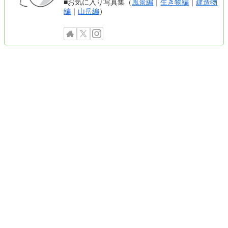
■お気に入り写真集（
風景編
｜
生き物編
｜
建造物
編
｜
山岳編
）