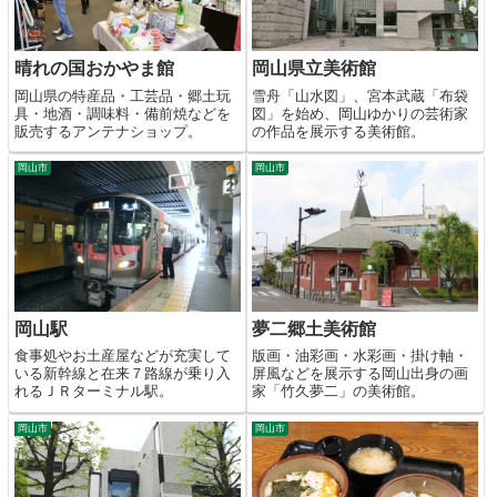
晴れの国おかやま館
岡山県立美術館
岡山県の特産品・工芸品・郷土玩
雪舟「山水図」、宮本武蔵「布袋
具・地酒・調味料・備前焼などを
図」を始め、岡山ゆかりの芸術家
販売するアンテナショップ。
の作品を展示する美術館。
岡山市
岡山市
岡山駅
夢二郷土美術館
食事処やお土産屋などが充実して
版画・油彩画・水彩画・掛け軸・
いる新幹線と在来７路線が乗り入
屏風などを展示する岡山出身の画
れるＪＲターミナル駅。
家「竹久夢二」の美術館。
岡山市
岡山市