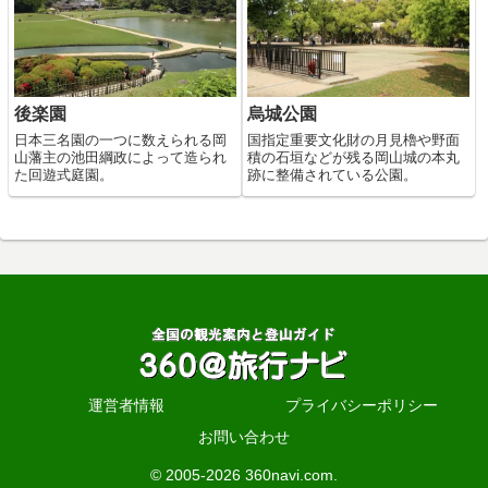
後楽園
烏城公園
日本三名園の一つに数えられる岡
国指定重要文化財の月見櫓や野面
山藩主の池田綱政によって造られ
積の石垣などが残る岡山城の本丸
た回遊式庭園。
跡に整備されている公園。
運営者情報
プライバシーポリシー
お問い合わせ
© 2005-2026 360navi.com.