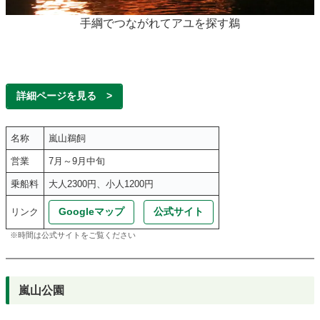
手綱でつながれてアユを探す鵜
詳細ページを見る >
名称
嵐山鵜飼
営業
7月～9月中旬
乗船料
大人2300円、小人1200円
Googleマップ
公式サイト
リンク
※時間は公式サイトをご覧ください
嵐山公園