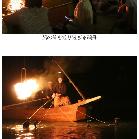
船の前を通り過ぎる鵜舟