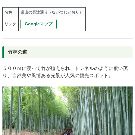
名称
嵐山の長辻通り（ながつじどおり）
Googleマップ
リンク
竹林の道
５００ｍに渡って竹が植えられ、トンネルのように覆い茂
り、自然美や風情ある光景が人気の観光スポット。