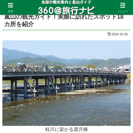
ホーム
京都府
嵐山
全国
メニュー
嵐山の観光ガイド！実際に訪れたスポット18
カ所を紹介
2024.10.30
桂川に架かる渡月橋