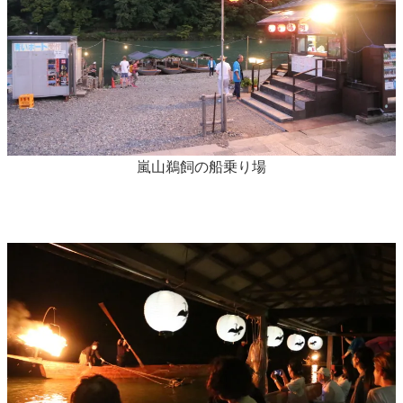
嵐山鵜飼の船乗り場