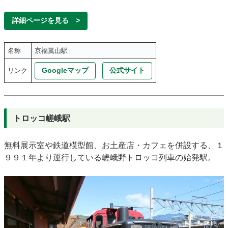
詳細ページを見る >
名称
京福嵐山駅
Googleマップ
公式サイト
リンク
トロッコ嵯峨駅
無料展示室や鉄道模型館、お土産店・カフェを併設する、１
９９１年より運行している嵯峨野トロッコ列車の始発駅。