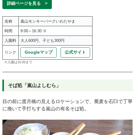
詳細ページを見る >
名称
嵐山モンキーパークいわたやま
時間
9:00～16:30 ※
入園料
大人600円、子ども300円
Googleマップ
公式サイト
リンク
※入園は16:00まで
そば処「嵐山よしむら」
目の前に渡月橋の見えるロケーションで、蕎麦を石臼で丁寧
に挽いて手打ちする嵐山の有名そば処。