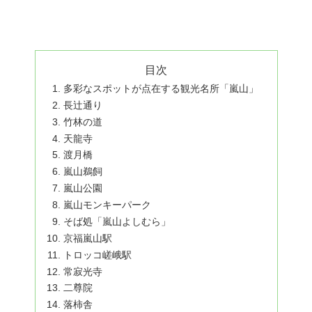
目次
多彩なスポットが点在する観光名所「嵐山」
長辻通り
竹林の道
天龍寺
渡月橋
嵐山鵜飼
嵐山公園
嵐山モンキーパーク
そば処「嵐山よしむら」
京福嵐山駅
トロッコ嵯峨駅
常寂光寺
二尊院
落柿舎