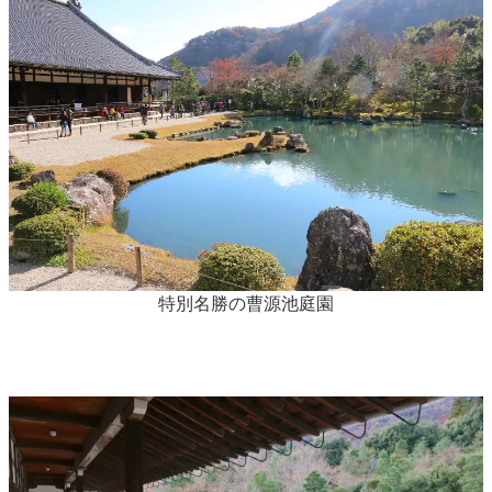
特別名勝の曹源池庭園