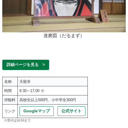
達磨図（だるまず）
詳細ページを見る >
名称
天龍寺
時間
8:30～17:00 ※
拝観料
高校生以上500円、小中学生300円
Googleマップ
公式サイト
リンク
※受付は16:50まで