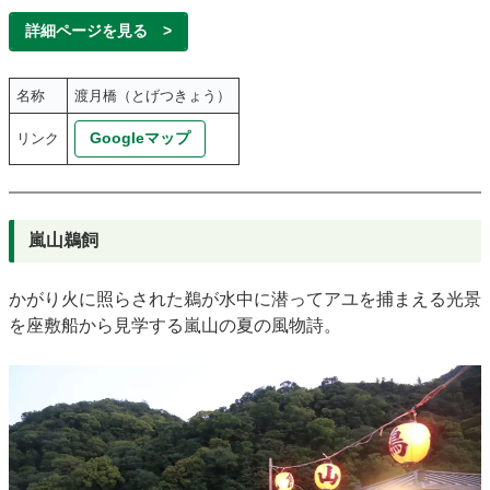
詳細ページを見る >
名称
渡月橋（とげつきょう）
Googleマップ
リンク
嵐山鵜飼
かがり火に照らされた鵜が水中に潜ってアユを捕まえる光景
を座敷船から見学する嵐山の夏の風物詩。