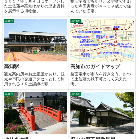
２０１７年３月４日にオープンし
物理学者でもあり、文学者でもあ
た土佐藩や高知ゆかりの歴史資料
った寺田寅彦が４～１９歳まで住
を展示する博物館。
んでいた旧宅。
高知市
高知市
高知駅
高知市のガイドマップ
観光案内所やお土産屋があり、観
路面電車が市内を行き交う、かつ
光や市民の交通アクセスとして利
て土佐藩の城下町として栄えた
用されるＪＲ土讃線の駅
街。
高知市
高知市