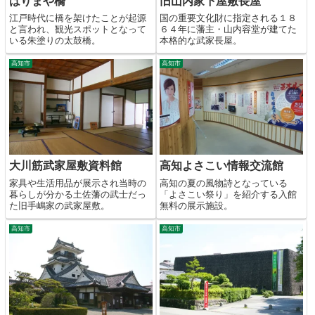
はりまや橋
旧山内家下屋敷長屋
江戸時代に橋を架けたことが起源
国の重要文化財に指定される１８
と言われ、観光スポットとなって
６４年に藩主・山内容堂が建てた
いる朱塗りの太鼓橋。
本格的な武家長屋。
高知市
高知市
大川筋武家屋敷資料館
高知よさこい情報交流館
家具や生活用品が展示され当時の
高知の夏の風物詩となっている
暮らしが分かる土佐藩の武士だっ
「よさこい祭り」を紹介する入館
た旧手嶋家の武家屋敷。
無料の展示施設。
高知市
高知市