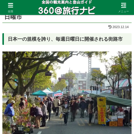
ホーム
高知県
高知市
全国
メニュー
日曜市
2023.12.14
日本一の規模を誇り、毎週日曜日に開催される街路市