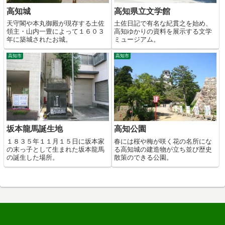
高知城
高知県立文学館
天守閣や本丸御殿が現存する土佐
土佐日記で有名な紀貫之を始め、
領主・山内一豊によって１６０３
高知ゆかりの資料を展示する文学
年に築城されたお城。
ミュージアム。
高知市
高知市
坂本龍馬誕生地
高知公園
１８３５年１１月１５日に坂本家
春には桜や梅が咲く花の名所にな
の末っ子として生まれた坂本龍馬
る高知城の建造物が立ち並び歴史
の誕生した場所。
散策のできる公園。