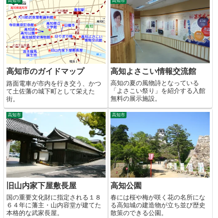
高知市
高知市
高知よさこい情報交流館
高知市のガイドマップ
高知の夏の風物詩となっている
路面電車が市内を行き交う、かつ
「よさこい祭り」を紹介する入館
て土佐藩の城下町として栄えた
無料の展示施設。
街。
高知市
高知市
旧山内家下屋敷長屋
高知公園
国の重要文化財に指定される１８
春には桜や梅が咲く花の名所にな
６４年に藩主・山内容堂が建てた
る高知城の建造物が立ち並び歴史
本格的な武家長屋。
散策のできる公園。