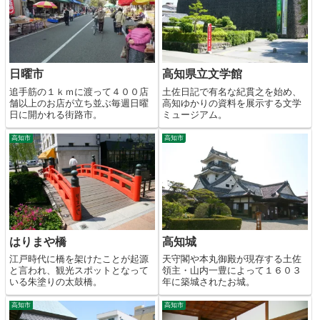
日曜市
高知県立文学館
追手筋の１ｋｍに渡って４００店
土佐日記で有名な紀貫之を始め、
舗以上のお店が立ち並ぶ毎週日曜
高知ゆかりの資料を展示する文学
日に開かれる街路市。
ミュージアム。
高知市
高知市
はりまや橋
高知城
江戸時代に橋を架けたことが起源
天守閣や本丸御殿が現存する土佐
と言われ、観光スポットとなって
領主・山内一豊によって１６０３
いる朱塗りの太鼓橋。
年に築城されたお城。
高知市
高知市