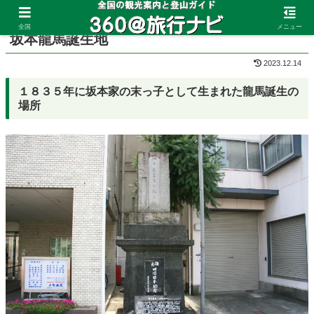
ホーム
高知県
高知市
全国
メニュー
坂本龍馬誕生地
2023.12.14
１８３５年に坂本家の末っ子として生まれた龍馬誕生の
場所