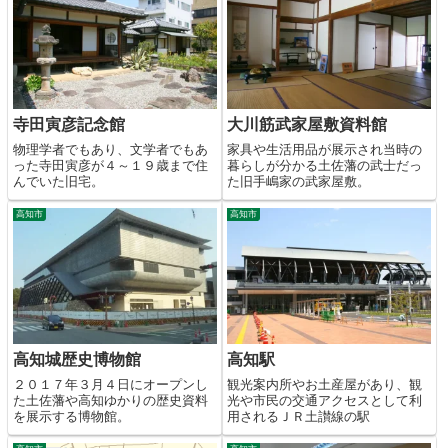
寺田寅彦記念館
大川筋武家屋敷資料館
物理学者でもあり、文学者でもあ
家具や生活用品が展示され当時の
った寺田寅彦が４～１９歳まで住
暮らしが分かる土佐藩の武士だっ
んでいた旧宅。
た旧手嶋家の武家屋敷。
高知市
高知市
高知城歴史博物館
高知駅
２０１７年３月４日にオープンし
観光案内所やお土産屋があり、観
た土佐藩や高知ゆかりの歴史資料
光や市民の交通アクセスとして利
を展示する博物館。
用されるＪＲ土讃線の駅