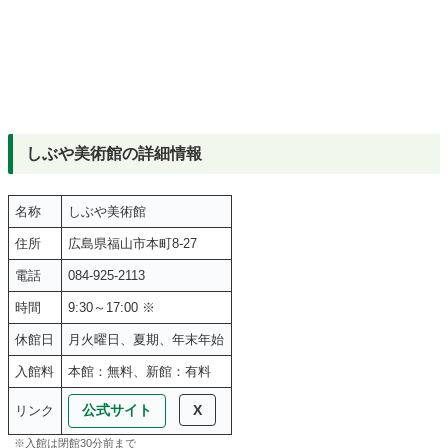
しぶや美術館の詳細情報
名称
しぶや美術館
住所
広島県福山市本町8-27
電話
084-925-2113
時間
9:30～17:00 ※
休館日
月火曜日、夏期、年末年始
入館料
本館：無料、新館：有料
公式サイト
X
リンク
※入館は閉館30分前まで