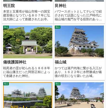
明王院
艮神社
本堂と五重塔が福山市唯一の国宝
パワースポットとしてテレビで紹
建造物となつている８０７年に弘
介されて話題になった江戸時代に
法大師によって創建されたお寺。
福山城の鬼門を守る役割のあった
神社。
福山
福山
備後護国神社
福山城
戦死者の霊が祀られる１８６８年
かつては瀬戸内海に繋がる入江が
に福山藩主だった阿部正桓によっ
あり、１６２２年に水野勝成が備
て創建された神社。
後の領主になり築いたお城。
福山
福山