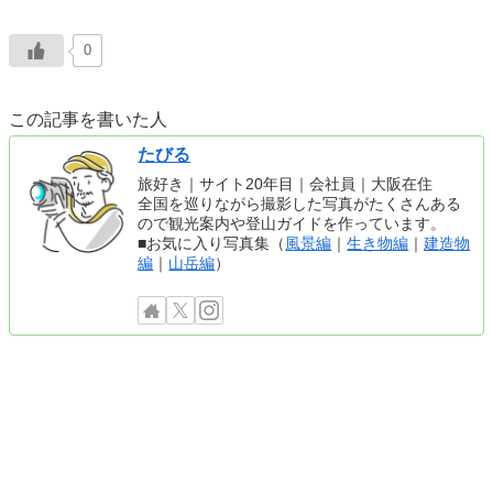
0
この記事を書いた人
たびる
旅好き｜サイト20年目｜会社員｜大阪在住
全国を巡りながら撮影した写真がたくさんある
ので観光案内や登山ガイドを作っています。
■お気に入り写真集（
風景編
｜
生き物編
｜
建造物
編
｜
山岳編
）