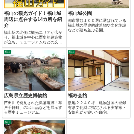
福山の観光ガイド！福山城
福山城公園
周辺に点在する14カ所を紹
都市景観１００選に選ばれている
介
福山城の歴史的建造物や文化施設
などが建ち並ぶ公園。
福山駅の北側に観光エリアが広が
り、福山城を中心に歴史的建造物
が立ち、ミュージアムなどの文化
施設が立地。
福山
福山
広島県立歴史博物館
福寿会館
芦田川で発見された集落遺跡「草
敷地２２４０坪、建物は国の登録
戸千軒町」の出土品などを展示す
有形文化財に指定される実業家・
る歴史ミュージアム。
安部和助が築いた邸宅。
福山