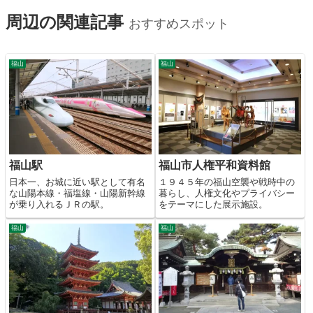
周辺の関連記事
おすすめスポット
福山
福山
福山駅
福山市人権平和資料館
日本一、お城に近い駅として有名
１９４５年の福山空襲や戦時中の
な山陽本線・福塩線・山陽新幹線
暮らし、人権文化やプライバシー
が乗り入れるＪＲの駅。
をテーマにした展示施設。
福山
福山