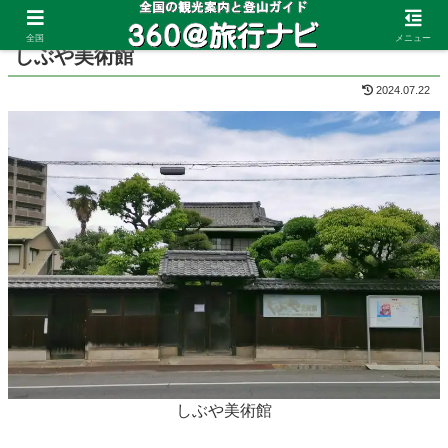
ホーム
広島県
福山
全国
メニュー
しぶや美術館
2024.07.22
しぶや美術館