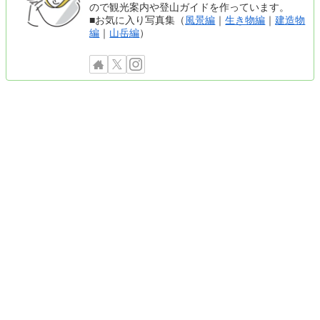
ので観光案内や登山ガイドを作っています。
■お気に入り写真集（
風景編
｜
生き物編
｜
建造物
編
｜
山岳編
）