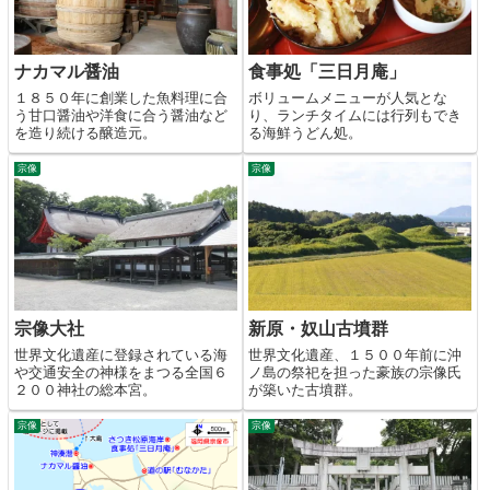
ナカマル醤油
食事処「三日月庵」
１８５０年に創業した魚料理に合
ボリュームメニューが人気とな
う甘口醤油や洋食に合う醤油など
り、ランチタイムには行列もでき
を造り続ける醸造元。
る海鮮うどん処。
宗像
宗像
宗像大社
新原・奴山古墳群
世界文化遺産に登録されている海
世界文化遺産、１５００年前に沖
や交通安全の神様をまつる全国６
ノ島の祭祀を担った豪族の宗像氏
２００神社の総本宮。
が築いた古墳群。
宗像
宗像