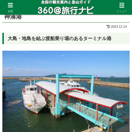
ホーム
福岡県
宗像
全国
メニュー
神湊港
2023.12.14
大島・地島を結ぶ渡船乗り場のあるターミナル港