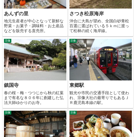
あんずの里
さつき松原海岸
地元生産者が中心となって新鮮な
沖合に大島が望め、全国白砂青松
野菜・お菓子・調味料・お土産品
百選に選ばれている５ｋｍに渡っ
などを販売する直売所。
て松林の続く海岸線。
宗像
宗像
鎮国寺
東郷駅
春の桜・梅・つつじから秋の紅葉
観光や市民の交通手段として使わ
まで有名な８０６年に創建した弘
れ、宗像大社の最寄りでもあるＪ
法大師ゆかりのお寺。
Ｒ鹿児島本線の駅。
宗像
宗像