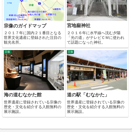
宮地嶽神社
宗像のガイドマップ
２０１６年に水平線へ沈む夕陽
２０１７年に国内２１番目となる
「光の道」がテレビＣＭに使われ
世界文化遺産に登録された注目の
て話題になった神社。
観光名所。
宗像
宗像
海の道むなかた館
道の駅「むなかた」
世界遺産に登録されている宗像の
世界遺産に登録されている宗像の
歴史・文化を紹介する入館無料の
歴史・文化を紹介する入館無料の
展示施設。
展示施設。