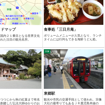
食事処「三日月庵」
イドマップ
ボリュームメニューが人気となり、ランチ
に国内２１番目となる世界文化
タイムには行列もできる海鮮うどん処。
された注目の観光名所。
宗像
東郷駅
・つつじから秋の紅葉まで有名
観光や市民の交通手段として使われ、宗像
に創建した弘法大師ゆかりのお
大社の最寄りでもあるＪＲ鹿児島本線の