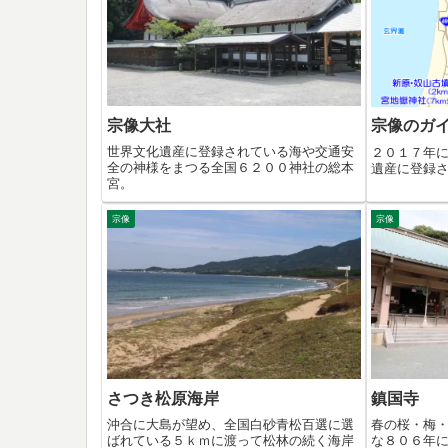
宗像大社
宗像のガ
世界文化遺産に登録されている海や交通安
２０１７年
全の神様をまつる全国６２００神社の総本
遺産に登録
宮。
宗像
宗像
さつき松原海岸
鎮国寺
沖合に大島が望め、全国白砂青松百選に選
春の桜・梅
ばれている５ｋｍに渡って松林の続く海岸
な８０６年