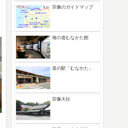
宗像のガイドマップ
海の道むなかた館
道の駅「むなかた」
宗像大社