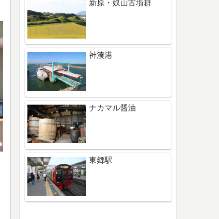
新原・奴山古墳群
神湊港
ナカマル醤油
東郷駅