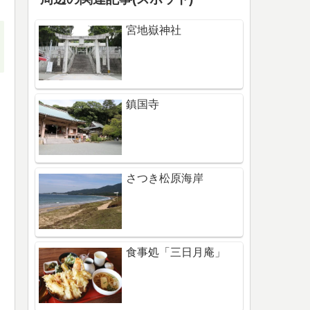
宮地嶽神社
鎮国寺
さつき松原海岸
食事処「三日月庵」