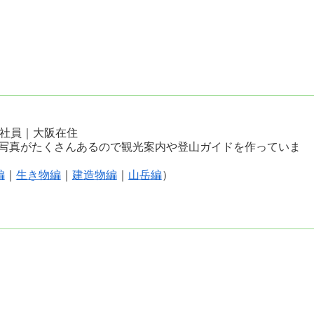
会社員｜大阪在住
写真がたくさんあるので観光案内や登山ガイドを作っていま
編
｜
生き物編
｜
建造物編
｜
山岳編
）