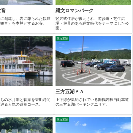
世音
縄文ロマンパーク
前に創建し、岩に彫られた観世
竪穴式住居が復元され、遊歩道・芝生広
手観音）を本尊とするお寺。
場・遊具のある縄文時代をテーマにした公
園。
三方五湖
三方五湖ＰＡ
うちの水月湖と菅湖を乗船時間
上下線が集約されている舞鶴若狭自動車道
て巡る人気の遊覧コース。
の三方五湖パーキングエリア。
三方五湖