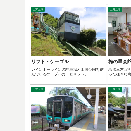
三方五湖
三方五湖
リフト・ケーブル
梅の里会
レインボーラインの駐車場と山頂公園を結
若狭三方五
んでいるケーブルカーとリフト。
った様々な
三方五湖
三方五湖