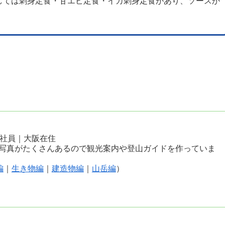
しては刺身定食・甘エビ定食・イカ刺身定食があり、ソースか
会社員｜大阪在住
写真がたくさんあるので観光案内や登山ガイドを作っていま
編
｜
生き物編
｜
建造物編
｜
山岳編
）