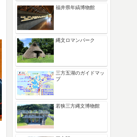
福井県年縞博物館
縄文ロマンパーク
三方五湖のガイドマッ
プ
若狭三方縄文博物館