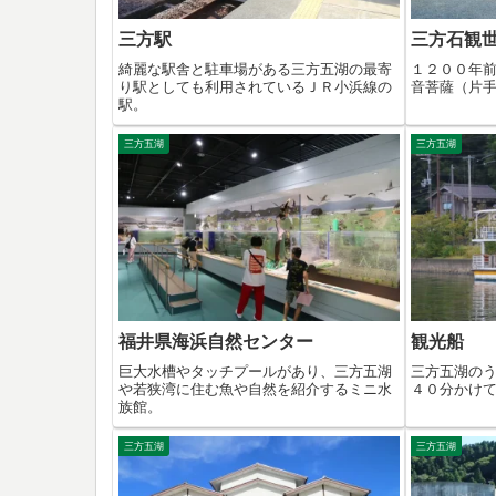
三方駅
三方石観
綺麗な駅舎と駐車場がある三方五湖の最寄
１２００年
り駅としても利用されているＪＲ小浜線の
音菩薩（片
駅。
三方五湖
三方五湖
福井県海浜自然センター
観光船
巨大水槽やタッチプールがあり、三方五湖
三方五湖の
や若狭湾に住む魚や自然を紹介するミニ水
４０分かけ
族館。
三方五湖
三方五湖