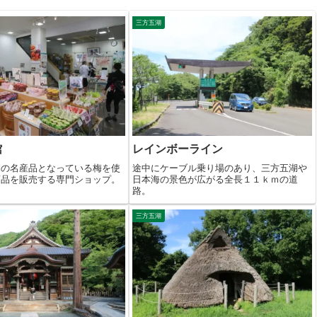
三方五湖
館
レインボーライン
湖の名産品となっている梅を使
途中にケーブル乗り場のあり、三方五湖や
商品を販売する専門ショップ。
日本海の景色が広がる全長１１ｋｍの道
路。
三方五湖