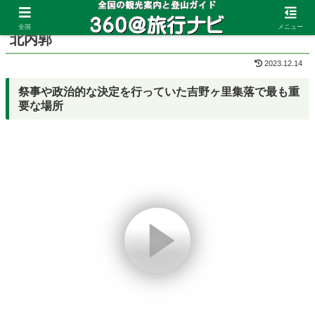
ホーム
佐賀県
吉野ヶ里遺跡
全国
メニュー
北内郭
2023.12.14
祭事や政治的な決定を行っていた吉野ヶ里集落で最も重
要な場所