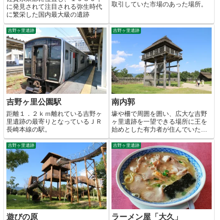
取引していた市場のあった場所。
に発見されて注目される弥生時代
に繁栄した国内最大級の遺跡
吉野ヶ里遺跡
吉野ヶ里遺跡
吉野ヶ里公園駅
南内郭
距離１．２ｋｍ離れている吉野ヶ
壕や柵で周囲を囲い、広大な吉野
里遺跡の最寄りとなっているＪＲ
ヶ里遺跡を一望できる場所に王を
長崎本線の駅。
始めとした有力者が住んでいた集
落。
吉野ヶ里遺跡
吉野ヶ里遺跡
遊びの原
ラーメン屋「大久」