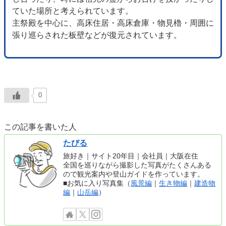
ていた場所と考えられています。
主祭殿を中心に、高床住居・高床倉庫・物見櫓・周囲に
張り巡らされた板壁などが復元されています。
0
この記事を書いた人
たびる
旅好き｜サイト20年目｜会社員｜大阪在住
全国を巡りながら撮影した写真がたくさんある
ので観光案内や登山ガイドを作っています。
■お気に入り写真集（
風景編
｜
生き物編
｜
建造物
編
｜
山岳編
）