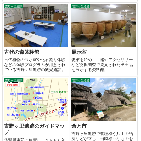
吉野ヶ里遺跡
吉野ヶ里遺跡
古代の森体験館
展示室
古代植物の展示室や化石割り体験
甕棺を始め、土器やアクセサリー
などの体験プログラムが用意され
など発掘調査で発見された出土品
ている吉野ヶ里遺跡の観光施設。
を展示する資料館。
吉野ヶ里遺跡
吉野ヶ里遺跡
倉と市
吉野ヶ里遺跡のガイドマッ
プ
吉野ヶ里遺跡で管理棟や兵士の詰
所などが立ち、当時様々なものを
佐賀県東部に位置し、１９８６年