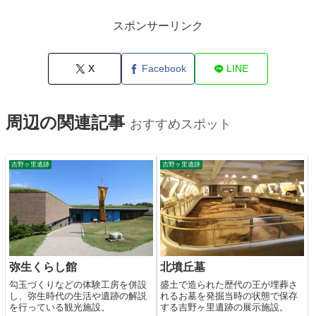
スポンサーリンク
X
Facebook
LINE
周辺の関連記事
おすすめスポット
吉野ヶ里遺跡
吉野ヶ里遺跡
弥生くらし館
北墳丘墓
勾玉づくりなどの体験工房を併設
盛土で造られた歴代の王が埋葬さ
し、弥生時代の生活や遺跡の解説
れるお墓を発掘当時の状態で保存
を行っている観光施設。
する吉野ヶ里遺跡の展示施設。