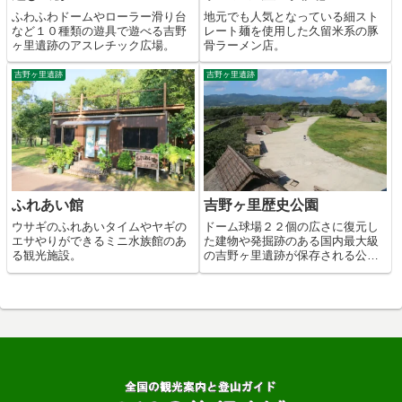
ふわふわドームやローラー滑り台
地元でも人気となっている細スト
など１０種類の遊具で遊べる吉野
レート麺を使用した久留米系の豚
ヶ里遺跡のアスレチック広場。
骨ラーメン店。
吉野ヶ里遺跡
吉野ヶ里遺跡
ふれあい館
吉野ヶ里歴史公園
ウサギのふれあいタイムやヤギの
ドーム球場２２個の広さに復元し
エサやりができるミニ水族館のあ
た建物や発掘跡のある国内最大級
る観光施設。
の吉野ヶ里遺跡が保存される公
園。