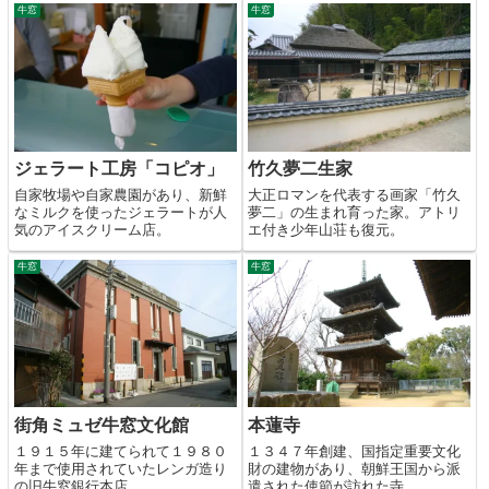
牛窓
牛窓
ジェラート工房「コピオ」
竹久夢二生家
自家牧場や自家農園があり、新鮮
大正ロマンを代表する画家「竹久
なミルクを使ったジェラートが人
夢二」の生まれ育った家。アトリ
気のアイスクリーム店。
エ付き少年山荘も復元。
牛窓
牛窓
街角ミュゼ牛窓文化館
本蓮寺
１９１５年に建てられて１９８０
１３４７年創建、国指定重要文化
年まで使用されていたレンガ造り
財の建物があり、朝鮮王国から派
の旧牛窓銀行本店。
遣された使節が訪れた寺。