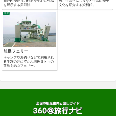
瀬戸内ゆかりの作家を中心に作品
め、牛窓だんじりなど牛窓の歴史
を展示する美術館。
文化を紹介する資料館。
牛窓
前島フェリー
キャンプや海釣りなどで利用され
る牛窓の沖に浮かぶ周囲８ｋｍの
前島を結ぶフェリー。