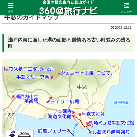
ホーム
岡山県
牛窓
全国
メニュー
牛窓のガイドマップ
2023.12.11
瀬戸内海に面した港の面影と風情ある古い町並みの残る
町