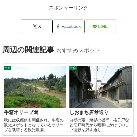
スポンサーリンク
X
Facebook
LINE
周辺の関連記事
おすすめスポット
牛窓
牛窓
牛窓オリーブ園
しおまち唐琴通り
秋には収穫祭も開催され、牛窓の
白壁の蔵・焼杉の板壁・格子戸な
観光スポットとなっているオリー
ど江戸時代から昭和にかけての古
ブを栽培する観光農園。
い面影を残す通り。