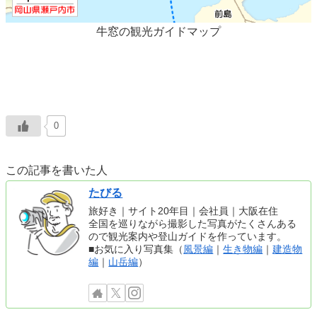
牛窓の観光ガイドマップ
0
この記事を書いた人
たびる
旅好き｜サイト20年目｜会社員｜大阪在住
全国を巡りながら撮影した写真がたくさんある
ので観光案内や登山ガイドを作っています。
■お気に入り写真集（
風景編
｜
生き物編
｜
建造物
編
｜
山岳編
）