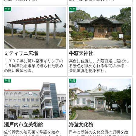
牛窓
牛窓
ミティリニ広場
牛窓天神社
１９９７年に姉妹都市ギリシアの
高台に位置し、夕陽百選に選ばれ
１５周年記念事業で造られた眺め
る景色が眺められる学問の神様・
の良い展望公園。
菅原道真を祀る神社。
牛窓
牛窓
瀬戸内市立美術館
海遊文化館
佐竹徳氏の油彩画を常設を始め、
日本と朝鮮の文化交流の資料を始