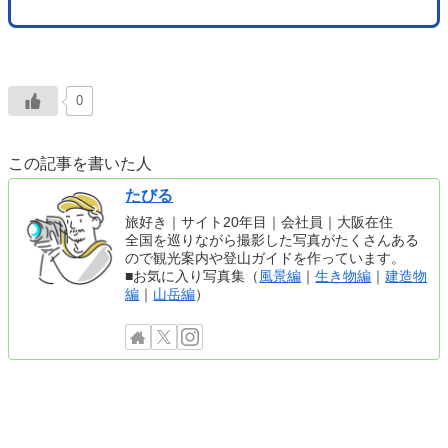
0
この記事を書いた人
たびる
旅好き｜サイト20年目｜会社員｜大阪在住
全国を巡りながら撮影した写真がたくさんある
ので観光案内や登山ガイドを作っています。
■お気に入り写真集（
風景編
｜
生き物編
｜
建造物
編
｜
山岳編
）