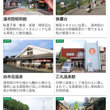
湯布院昭和館
狭霧台
駄菓子屋・教室・床屋・喫茶店な
標高６８０ｍに位置し、湯布院の
ど昭和時代のノスタルジックな街
街並みや田園風景が一望できる人
を再現した観光施設。
気の展望スポット。
湯布院
湯布院
由布岳温泉
乙丸温泉館
湯布院の中心地から離れた静かな
日帰り温泉として地元の人に親し
場所にある源泉掛け流しの単純温
まれている源泉掛け流し単純泉の
泉が特徴の日帰り温泉。
共同浴場。
湯布院
湯布院