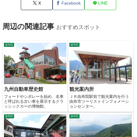
X
Facebook
LINE
周辺の関連記事
おすすめスポット
湯布院
湯布院
九州自動車歴史館
観光案内所
フォードやシボレーを始め、名車
ＪＲ由布院駅前で観光案内を行う
と呼ばれる古い車を展示するクラ
由布市ツーリストインフォメーシ
ッシックカーの博物館。
ョンセンター。
湯布院
湯布院