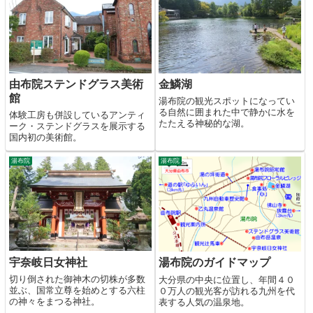
由布院ステンドグラス美術
金鱗湖
館
湯布院の観光スポットになってい
る自然に囲まれた中で静かに水を
体験工房も併設しているアンティ
たたえる神秘的な湖。
ーク・ステンドグラスを展示する
国内初の美術館。
湯布院
湯布院
宇奈岐日女神社
湯布院のガイドマップ
切り倒された御神木の切株が多数
大分県の中央に位置し、年間４０
並ぶ、国常立尊を始めとする六柱
０万人の観光客が訪れる九州を代
の神々をまつる神社。
表する人気の温泉地。