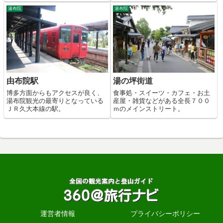
湯布院
湯布院
由布院駅
湯の坪街道
博多方面からもアクセスが良く、
食事処・スイーツ・カフェ・お土
湯布院観光の最寄りとなっている
産屋・雑貨などがある全長７００
ＪＲ久大本線の駅。
ｍのメインストリート。
運営者情報
プライバシーポリシー