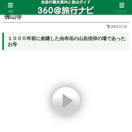
ホーム
大分県
湯布院
全国
メニュー
佛山寺
2023.12.15
１０００年前に創建した由布岳の山岳信仰の場であった
お寺