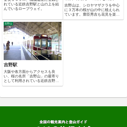
れている近鉄吉野駅と山の上を結
吉野山は、シロヤマザクラを中心
んでいるロープウェイ。
に３万本の桜が山の中に植えられ
ています。豊臣秀吉も花見を楽し
んだと言われ、山全体がピンク色
に染まる光景は日本一の桜の名所
吉野山
とも言われています。
吉野駅
大阪や各方面からアクセスも良
い、桜の名所「吉野山」の最寄り
として利用されている近鉄吉野線
の駅。