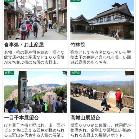
食事処・お土産屋
竹林院
名物・柿の葉寿司を始め、様々な
宿坊としても有名になっている聖
飲食店やお土産店など１００店舗
徳太子の創建と言われる美しい回
が立ち並ぶ桜の名所の吉野山。
遊式庭園のあるお寺。
吉野山
吉野山
一目千本展望台
高城山展望台
ひと目千本桜と呼ばれ、山一面が
標高６８０ｍに位置し、休憩所が
ピンク色に染まる景色が眺められ
整備され、金剛山や葛城山が眺め
る吉野山を代表する人気の展望ス
られる吉野山の展望スポット。