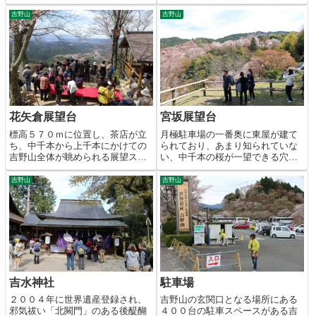
ポットです。
吉野山
吉野山
花矢倉展望台
宮坂展望台
標高５７０ｍに位置し、茶店が立
月極駐車場の一番奥に東屋が建て
ち、中千本から上千本にかけての
られており、あまり知られていな
吉野山全体が眺められる展望スポ
い、中千本の桜が一望できる穴場
ット。
的なビュースポット。
吉野山
吉野山
吉水神社
駐車場
２００４年に世界遺産登録され、
吉野山の玄関口となる場所にある
邪気祓い「北闕門」のある後醍醐
４００台の駐車スペースがある吉