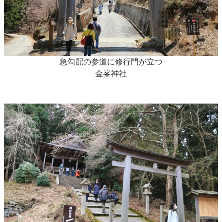
急勾配の参道に修行門が立つ
金峯神社