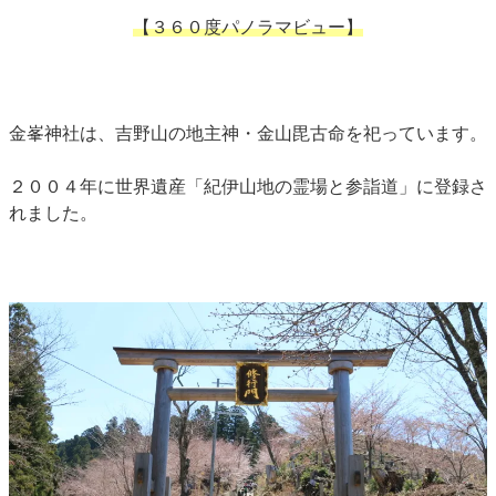
【３６０度パノラマビュー】
金峯神社は、吉野山の地主神・金山毘古命を祀っています。
２００４年に世界遺産「紀伊山地の霊場と参詣道」に登録さ
れました。