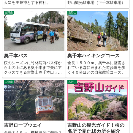
天皇を主祭神とする神社。
野山観光駐車場（下千本駐車場）
吉野山
吉野山
奥千本バス
奥千本ハイキングコース
桜のシーズンに竹林院前バス停か
全長１５００ｍ、奥千本に整備さ
ら山の上にある奥千本まで楽にア
れている森に囲まれた遊歩道を歩
クセスできる吉野山奥千本口ライ
く４０分ほどの自然散策コース。
ンのバス。
吉野山
吉野山
吉野ロープウェイ
吉野山の観光ガイド！桜の
名所で見た18カ所を紹介
全長３４９ｍ、機械遺産に登録さ