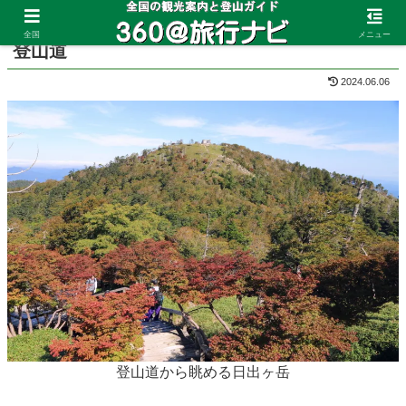
ホーム
奈良県
大台ヶ原
全国
メニュー
登山道
2024.06.06
登山道から眺める日出ヶ岳