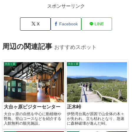
スポンサーリンク
X
Facebook
LINE
周辺の関連記事
おすすめスポット
大台ヶ原
大台ヶ原
大台ヶ原ビジターセンター
正木峠
大台ヶ原の自然を中心に動植物や
伊勢湾台風が原因で山全体の木々
野鳥、登山コースなどを紹介する
が失われ、立ち枯れとなり、急速
入館無料の観光施設。
に森林破壊が進んだ峠。