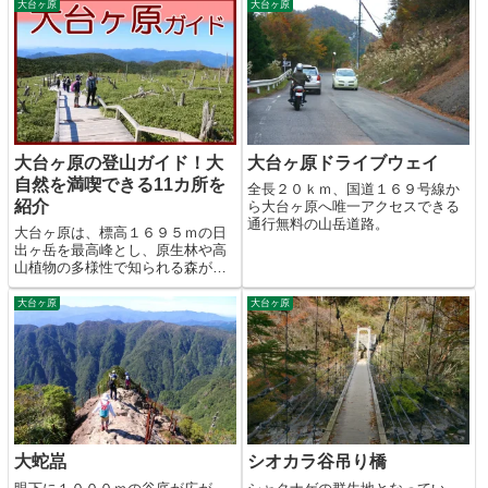
大台ヶ原
大台ヶ原
大台ヶ原の登山ガイド！大
大台ヶ原ドライブウェイ
自然を満喫できる11カ所を
全長２０ｋｍ、国道１６９号線か
紹介
ら大台ヶ原へ唯一アクセスできる
通行無料の山岳道路。
大台ヶ原は、標高１６９５ｍの日
出ヶ岳を最高峰とし、原生林や高
山植物の多様性で知られる森が広
がっています。中でも、断崖絶壁
の展望台「大蛇嵓」は大台ヶ原の
大台ヶ原
大台ヶ原
名物スポットになっています。
大蛇嵓
シオカラ谷吊り橋