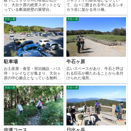
眼下に１０００ｍの谷底が広が
シャクナゲの群生地となってい
り、大台ケ原の絶景スポットとな
て、山々に囲まれる中にあるシオ
っている断崖絶壁の展望台。
カラ谷に架かる吊り橋。
大台ヶ原
大台ヶ原
駐車場
牛石ヶ原
お土産屋・食堂・宿泊施設・バス
広いスペースがあり、牛石と呼ば
停・トレイなどが集まり、大台ヶ
れる巨石が横たわることから名付
原の中心拠点となっている無料の
けられた場所。
大型駐車場。
大台ヶ原
大台ヶ原
中道コース
日出ヶ岳