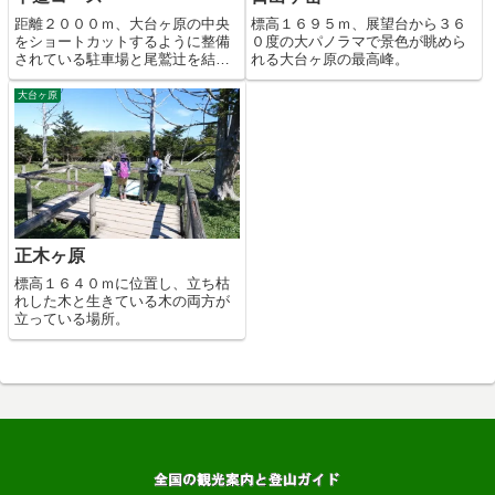
距離２０００ｍ、大台ヶ原の中央
標高１６９５ｍ、展望台から３６
をショートカットするように整備
０度の大パノラマで景色が眺めら
されている駐車場と尾鷲辻を結ぶ
れる大台ヶ原の最高峰。
散策コース。
大台ヶ原
正木ヶ原
標高１６４０ｍに位置し、立ち枯
れした木と生きている木の両方が
立っている場所。