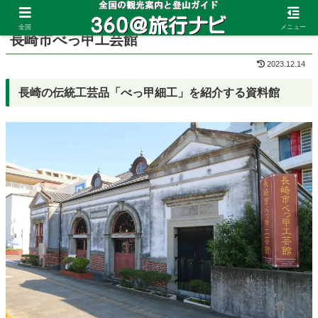
ホーム
長崎県
長崎山手町
全国
メニュー
長崎市べっ甲工芸館
2023.12.14
長崎の伝統工芸品「べっ甲細工」を紹介する資料館