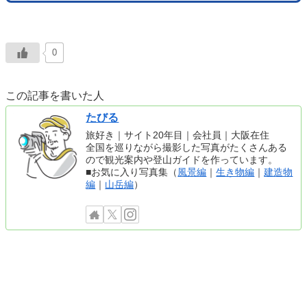
0
この記事を書いた人
たびる
旅好き｜サイト20年目｜会社員｜大阪在住
全国を巡りながら撮影した写真がたくさんある
ので観光案内や登山ガイドを作っています。
■お気に入り写真集（
風景編
｜
生き物編
｜
建造物
編
｜
山岳編
）