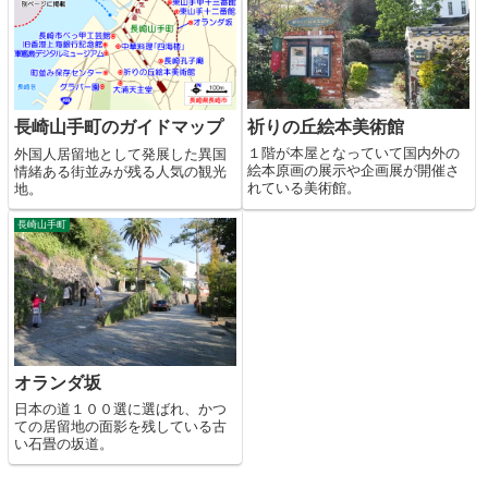
祈りの丘絵本美術館
長崎山手町のガイドマップ
１階が本屋となっていて国内外の
外国人居留地として発展した異国
絵本原画の展示や企画展が開催さ
情緒ある街並みが残る人気の観光
れている美術館。
地。
長崎山手町
オランダ坂
日本の道１００選に選ばれ、かつ
ての居留地の面影を残している古
い石畳の坂道。