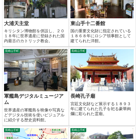
大浦天主堂
東山手十二番館
キリシタン博物館を併設し、２０
国の重要文化財に指定されている
１８年に世界遺産に登録された国
１８６８年にロシア領事館として
内最古のカトリック教会。
建てられた洋館。
長崎山手町
長崎山手町
軍艦島デジタルミュージア
長崎孔子廟
ム
宮廷文化財など展示する１８９３
年に建てられた孔子を祀る豪華絢
世界遺産の軍艦島を映像や写真な
爛に彩られた霊廟。
どデジタル技術を使いビジュアル
に紹介する歴史資料館。
長崎山手町
長崎山手町