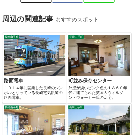
周辺の関連記事
おすすめスポット
長崎山手町
長崎山手町
路面電車
町並み保存センター
１９１４年に開業した長崎のシン
外壁が淡いピンク色の１８６０年
ボルとなっている長崎電気軌道の
代に建てられた英国人ウィルソ
路面電車。
ン・ウォーカー氏の邸宅。
長崎山手町
長崎山手町