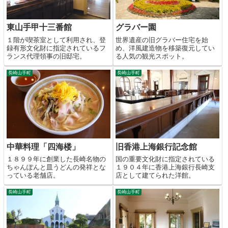
東山手甲十三番館
グラバー園
１階が喫茶室として利用され、登
世界遺産の旧グラバー住宅を始
録有形文化財に指定されているフ
め、洋風建造物を移築復元してい
ランス代理領事の旧邸宅。
る人気の観光スポット。
長崎山手町
長崎山手町
中華料理「四海楼」
旧香港上海銀行記念館
１８９９年に創業した長崎名物の
国の重要文化財に指定されている
ちゃんぽんと皿うどんの発祥とな
１９０４年に香港上海銀行長崎支
っている老舗店。
店として建てられた洋館。
長崎山手町
長崎山手町