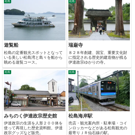
松島
松島
遊覧船
瑞巌寺
松島の定番観光スポットとなって
８２８年創建、国宝、重要文化財
いる美しい松島湾と島々を船から
に指定される歴史的建造物が残る
眺める遊覧コース。
伊達政宗ゆかりの寺。
松島
松島
みちのく伊達政宗歴史館
松島海岸駅
伊達政宗の生涯を人形２００体を
売店・観光案内所・駐車場・コイ
使って再現した歴史資料館。伊達
ンロッカーなどがある松島観光の
政宗グッズなど販売。
最寄りＪＲ仙石線の駅。