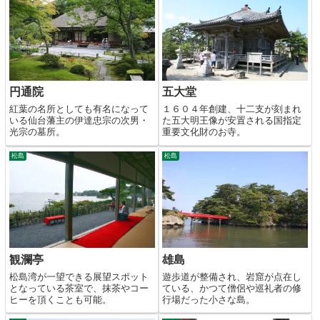
円通院
五大堂
紅葉の名所としても有名になって
１６０４年創建、十二支が刻まれ
いる仙台藩主の伊達忠宗の次男・
た五大明王像が安置される国指定
光宗の墓所。
重要文化財のお寺。
松島
松島
観瀾亭
雄島
松島湾が一望できる展望スポット
遊歩道が整備され、岩窟が点在し
となっている茶室で、抹茶やコー
ている、かつて僧侶や巡礼者の修
ヒーを頂くことも可能。
行場だった小さな島。