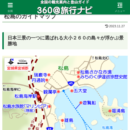
ホーム
宮城県
松島
全国
メニュー
松島のガイドマップ
2023.11.27
日本三景の一つに選ばれる大小２６０の島々が浮かぶ景
勝地