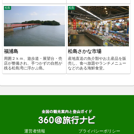
松島
松島
福浦島
松島さかな市場
周囲２ｋｍ、遊歩道・展望台・売
産地直送の魚介類やお土産品を販
店が整備され、手つかずの自然が
売し、食べ放題やランチメニュー
残る松島湾に浮かぶ島。
などのある海鮮食堂。
運営者情報
プライバシーポリシー