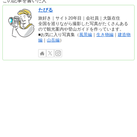
この記事を書いた人
たびる
旅好き｜サイト20年目｜会社員｜大阪在住
全国を巡りながら撮影した写真がたくさんある
ので観光案内や登山ガイドを作っています。
■お気に入り写真集（
風景編
｜
生き物編
｜
建造物
編
｜
山岳編
）