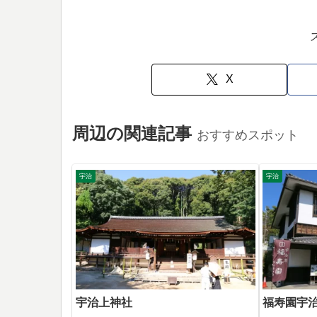
X
周辺の関連記事
おすすめスポット
宇治
宇治
宇治上神社
福寿園宇