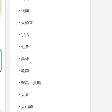
> 祇園
> 天橋立
> 宇治
> 七条
> 高雄
> 亀岡
> 鞍馬・貴船
> 大原
> 大山崎