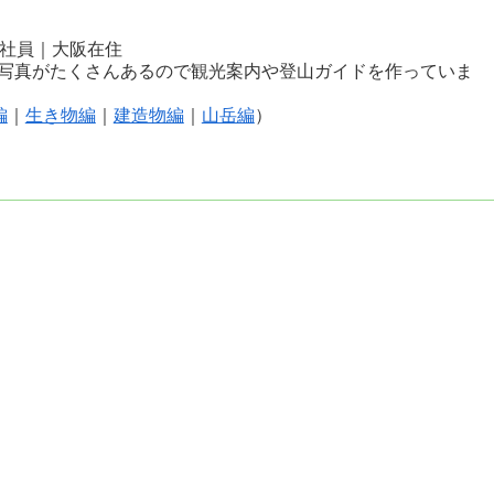
会社員｜大阪在住
写真がたくさんあるので観光案内や登山ガイドを作っていま
編
｜
生き物編
｜
建造物編
｜
山岳編
）