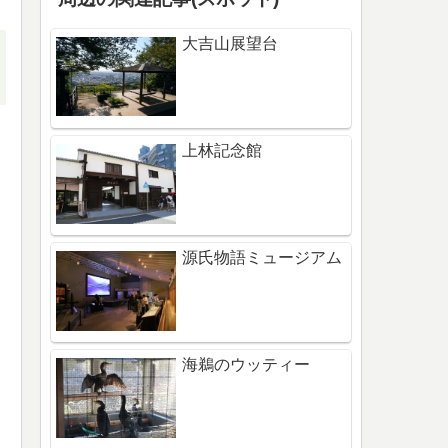
大吉山展望台
上林記念館
源氏物語ミュージアム
海鵜のウッティー