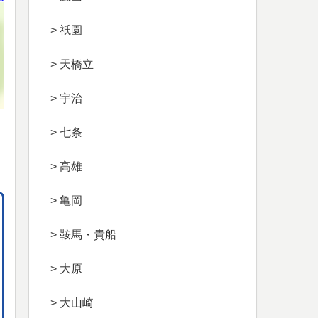
> 祇園
> 天橋立
> 宇治
> 七条
> 高雄
> 亀岡
> 鞍馬・貴船
> 大原
> 大山崎