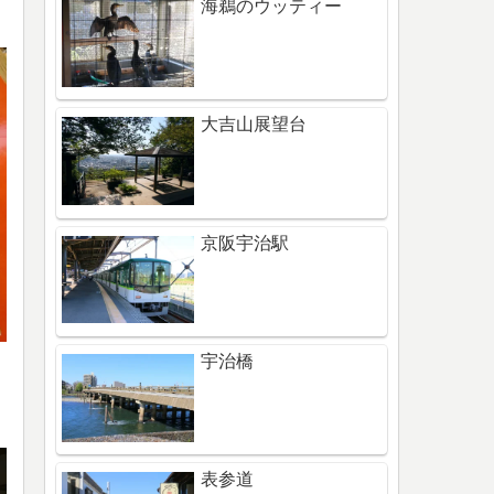
海鵜のウッティー
大吉山展望台
京阪宇治駅
宇治橋
表参道