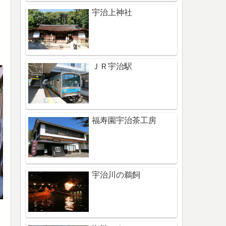
宇治上神社
ＪＲ宇治駅
福寿園宇治茶工房
宇治川の鵜飼