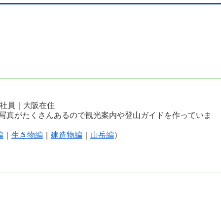
会社員｜大阪在住
写真がたくさんあるので観光案内や登山ガイドを作っていま
編
｜
生き物編
｜
建造物編
｜
山岳編
）