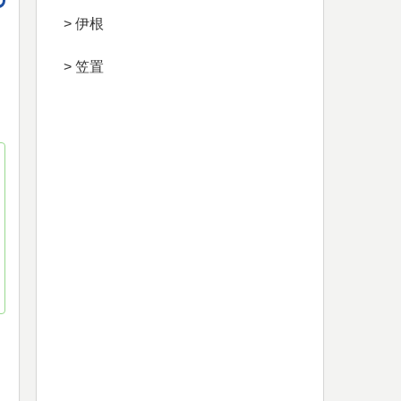
> 伊根
> 笠置