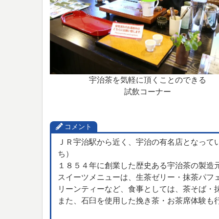
宇治茶を気軽に頂くことのできる
試飲コーナー
コメント
ＪＲ宇治駅から近く、宇治の有名店となって
ち）
１８５４年に創業した歴史ある宇治茶の製造
スイーツメニューは、生茶ゼリー・抹茶パフ
リーンティーなど、食事としては、茶そば・
また、石臼を使用した挽き茶・お茶席体験も