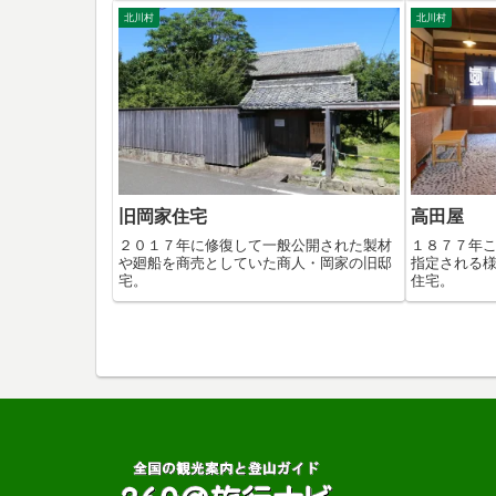
北川村
北川村
旧岡家住宅
高田屋
２０１７年に修復して一般公開された製材
１８７７年
や廻船を商売としていた商人・岡家の旧邸
指定される
宅。
住宅。