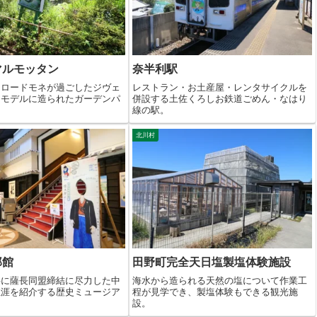
マルモッタン
奈半利駅
クロードモネが過ごしたジヴェ
レストラン・お土産屋・レンタサイクルを
をモデルに造られたガーデンパ
併設する土佐くろしお鉄道ごめん・なはり
線の駅。
北川村
郎館
田野町完全天日塩製塩体験施設
共に薩長同盟締結に尽力した中
海水から造られる天然の塩について作業工
生涯を紹介する歴史ミュージア
程が見学でき、製塩体験もできる観光施
設。