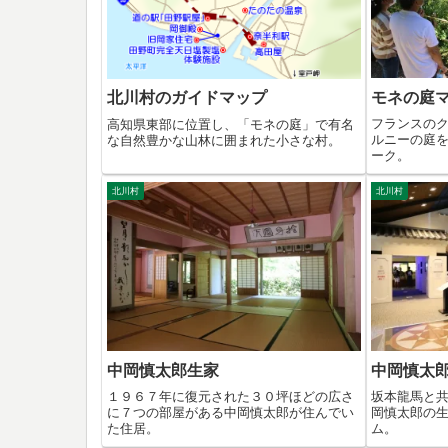
モネの庭
北川村のガイドマップ
フランスの
高知県東部に位置し、「モネの庭」で有名
ルニーの庭
な自然豊かな山林に囲まれた小さな村。
ーク。
北川村
北川村
中岡慎太郎生家
中岡慎太
１９６７年に復元された３０坪ほどの広さ
坂本龍馬と
に７つの部屋がある中岡慎太郎が住んでい
岡慎太郎の
た住居。
ム。