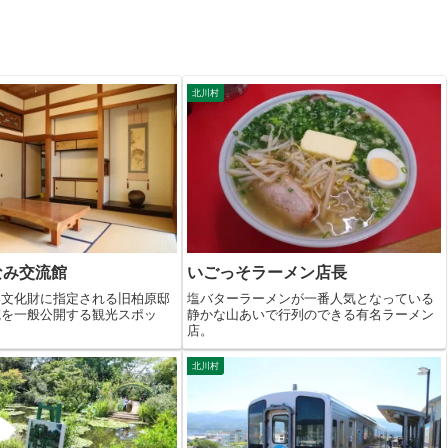
北川村
なみ交流館
いごっそラーメン店長
形文化財に指定される旧柏原邸
塩バターラーメンが一番人気となっている
院を一般公開する観光スポッ
静かな山あいで行列のできる有名ラーメン
店。
北川村