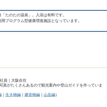
泉「たのたの温泉」。入浴は有料です。
利用プログラム型健康増進施設となっています。
会社員｜大阪在住
写真がたくさんあるので観光案内や登山ガイドを作っていま
編
｜
生き物編
｜
建造物編
｜
山岳編
）