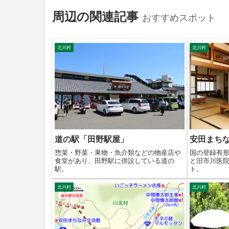
周辺の関連記事
おすすめスポット
北川村
北川村
道の駅「田野駅屋」
安田まち
惣菜・野菜・果物・魚介類などの物産店や
国の登録有
食堂があり、田野駅に併設している道の
と旧市川医
駅。
ト。
北川村
北川村