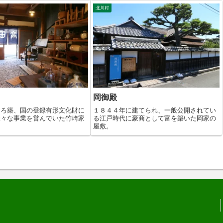
北川村
岡御殿
ころ築、国の登録有形文化財に
１８４４年に建てられ、一般公開されてい
様々な事業を営んでいた竹崎家
る江戸時代に豪商として富を築いた岡家の
屋敷。