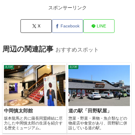
スポンサーリンク
X
Facebook
LINE
周辺の関連記事
おすすめスポット
北川村
北川村
中岡慎太郎館
道の駅「田野駅屋」
坂本龍馬と共に薩長同盟締結に尽
惣菜・野菜・果物・魚介類などの
力した中岡慎太郎の生涯を紹介す
物産店や食堂があり、田野駅に併
る歴史ミュージアム。
設している道の駅。