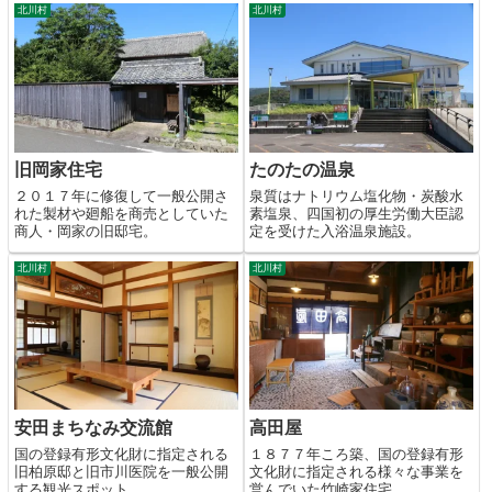
北川村
北川村
旧岡家住宅
たのたの温泉
２０１７年に修復して一般公開さ
泉質はナトリウム塩化物・炭酸水
れた製材や廻船を商売としていた
素塩泉、四国初の厚生労働大臣認
商人・岡家の旧邸宅。
定を受けた入浴温泉施設。
北川村
北川村
安田まちなみ交流館
高田屋
国の登録有形文化財に指定される
１８７７年ころ築、国の登録有形
旧柏原邸と旧市川医院を一般公開
文化財に指定される様々な事業を
する観光スポット。
営んでいた竹崎家住宅。