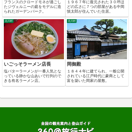
フランスのクロードモネが過ごし
１９６７年に復元された３０坪ほ
たジヴェルニーの庭をモデルに造
どの広さに７つの部屋がある中岡
られたガーデンパーク。
慎太郎が住んでいた住居。
北川村
北川村
いごっそラーメン店長
岡御殿
塩バターラーメンが一番人気とな
１８４４年に建てられ、一般公開
っている静かな山あいで行列ので
されている江戸時代に豪商として
きる有名ラーメン店。
富を築いた岡家の屋敷。