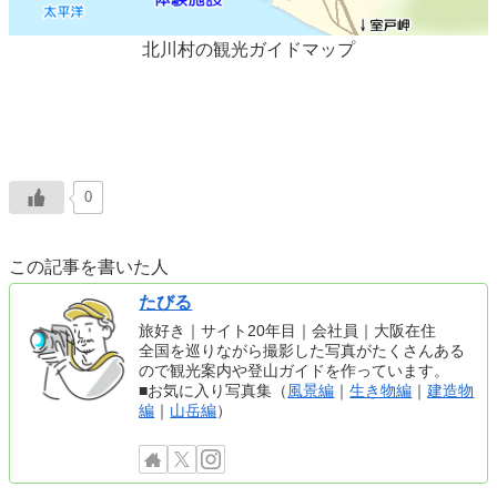
北川村の観光ガイドマップ
0
この記事を書いた人
たびる
旅好き｜サイト20年目｜会社員｜大阪在住
全国を巡りながら撮影した写真がたくさんある
ので観光案内や登山ガイドを作っています。
■お気に入り写真集（
風景編
｜
生き物編
｜
建造物
編
｜
山岳編
）