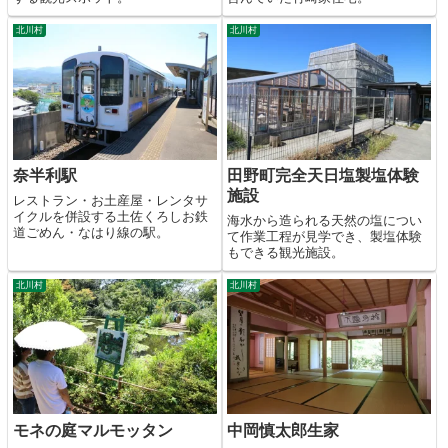
北川村
北川村
奈半利駅
田野町完全天日塩製塩体験
施設
レストラン・お土産屋・レンタサ
イクルを併設する土佐くろしお鉄
海水から造られる天然の塩につい
道ごめん・なはり線の駅。
て作業工程が見学でき、製塩体験
もできる観光施設。
北川村
北川村
モネの庭マルモッタン
中岡慎太郎生家