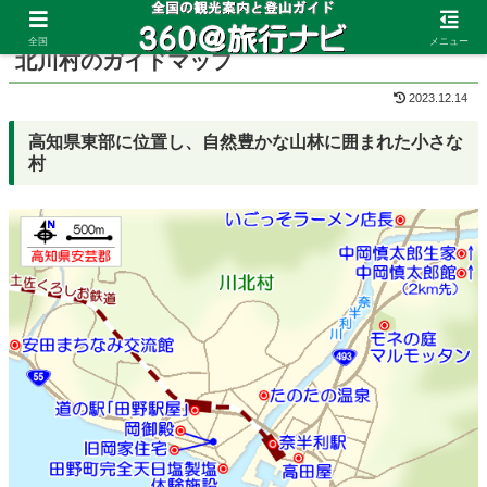
ホーム
高知県
北川村
全国
メニュー
北川村のガイドマップ
2023.12.14
高知県東部に位置し、自然豊かな山林に囲まれた小さな
村